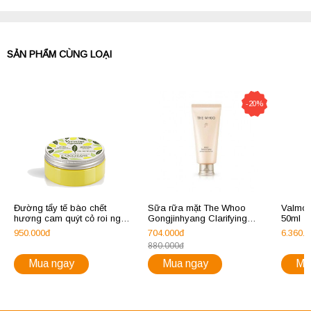
SẢN PHẨM CÙNG LOẠI
-20%
Đường tẩy tế bào chết
Sữa rữa mặt The Whoo
Valmon
hương cam quýt cỏ roi ngựa
Gongjinhyang Clarifying
50ml - 
L'Occitane Verveine
Cleansing Foam 180ml
không 
950.000đ
704.000đ
6.360.
Refreshing Exfoliating
880.000đ
Sugars
Mua ngay
Mua ngay
Mu