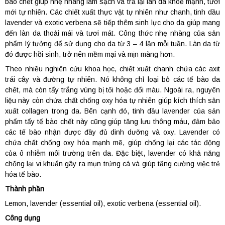
bào chết giúp nhẹ nhàng làm sạch và trả lại làn da khoẻ mạnh, tươi
mới tự nhiên. Các chiết xuất thực vật tự nhiên như chanh, tinh dầu
lavender và exotic verbena sẽ tiếp thêm sinh lực cho da giúp mang
đến làn da thoải mái và tươi mát. Công thức nhẹ nhàng của sản
phẩm lý tưởng để sử dụng cho da từ 3 – 4 lần mỗi tuần. Làn da từ
đó được hồi sinh, trở nên mềm mại và mịn màng hơn.
Theo nhiều nghiên cứu khoa học, chiết xuất chanh chứa các axit
trái cây và đường tự nhiên. Nó không chỉ loại bỏ các tế bào da
chết, mà còn tẩy trắng vùng bị tối hoặc đổi màu. Ngoài ra, nguyên
liệu này còn chứa chất chống oxy hóa tự nhiên giúp kích thích sản
xuất collagen trong da. Bên cạnh đó, tinh dầu lavender của sản
phẩm tẩy tế bào chết này cũng giúp tăng lưu thông máu, đảm bảo
các tế bào nhận được đầy đủ dinh dưỡng và oxy. Lavender có
chứa chất chống oxy hóa mạnh mẽ, giúp chống lại các tác động
của ô nhiễm môi trường trên da. Đặc biệt, lavender có khả năng
chống lại vi khuẩn gây ra mụn trứng cá và giúp tăng cường việc trẻ
hóa tế bào.
Thành phần
Lemon, lavender (essential oil), exotic verbena (essential oil).
Công dụng