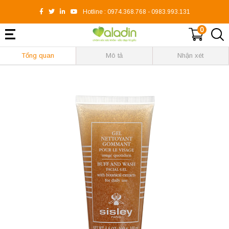
Hotline :
0974.368.768
-
0983.993.131
0
Tổng quan
Mô tả
Nhận xét