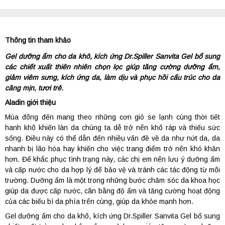
Thông tin tham khảo
Gel dưỡng ẩm cho da khô, kích ứng Dr.Spiller Sanvita Gel bổ sung
các chiết xuất thiên nhiên chọn lọc giúp tăng cường dưỡng ẩm,
giảm viêm sưng, kích ứng da, làm dịu và phục hồi cấu trúc cho da
căng mịn, tươi trẻ.
Aladin giới thiệu
Mùa đông đến mang theo những cơn gió se lạnh cùng thời tiết
hanh khô khiến làn da chúng ta dễ trở nên khô ráp và thiếu sức
sống. Điều này có thể dẫn đến nhiều vấn đề về da như nứt da, da
nhanh bị lão hóa hay khiến cho việc trang điểm trở nên khó khăn
hơn. Để khắc phục tình trạng này, các chị em nên lưu ý dưỡng ẩm
và cấp nước cho da hợp lý để bảo vệ và tránh các tác động từ môi
trường. Dưỡng ẩm là một trong những bước chăm sóc da khoa học
giúp da được cấp nước, cân bằng độ ẩm và tăng cường hoạt động
của các biểu bì da phía trên cùng, giúp da khỏe mạnh hơn.
Gel dưỡng ẩm cho da khô, kích ứng Dr.Spiller Sanvita Gel bổ sung