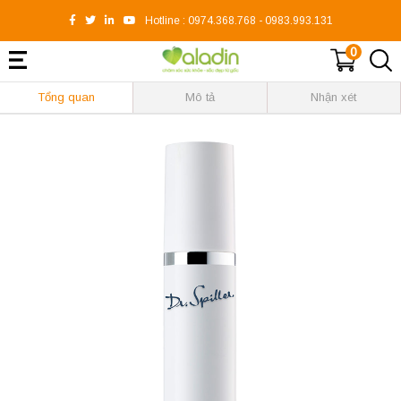
Hotline :
0974.368.768
-
0983.993.131
0
Tổng quan
Mô tả
Nhận xét