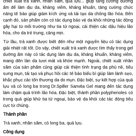
chiết xuất trà xanh, nhân sâm, quả lựu… giúp tăng cường dưỡng
ẩm để làm dịu da, kháng viêm, kháng khuẩn, tăng cường chức
năng tế bào giúp giảm kích ứng và tái tạo da chống lão hóa. Bên
cạnh đó, sản phẩm còn có tác dụng bảo vệ da khỏi những tác động
gây hại từ môi trường như tia tử ngoại, cải thiện các dấu hiệu lão
hóa, cho da trẻ trung, căng mịn.
Từ lâu, trà xanh được biết đến như một nguyên liệu có tác dụng
giải nhiệt rất tốt. Do vậy, chiết xuất trà xanh được tìm thấy trong gel
dưỡng ẩm này có tác dụng làm dịu da, kháng khuẩn, kháng viêm,
mang đến làn da tươi mát và khỏe mạnh. Ngoài, chiết xuất nhân
sâm của sản phẩm cũng giúp cải thiện tình trạng da phù nề, tiêu
sưng mụn, tái tạo và phục hồi các tế bào biểu bì giúp làm lành sẹo,
khắc phục các tổn thương da do mụn. Đặc biệt, sự kết hợp của quả
lựu và cỏ long ba trong Dr.Spiller Sanvita Gel mang đến tác dụng
làm chậm quá trình lão hóa. Đặc biệt, thành phần polyphenoles có
trong quả giúp khử tia tử ngoại, bảo vệ da khỏi các tác động tiêu
cực từ chúng.
Thành phần
Trà xanh, nhân sâm, cỏ long ba, quả lựu.
Công dụng