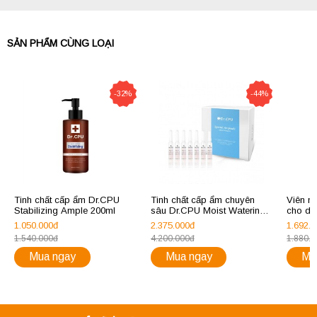
SẢN PHẨM CÙNG LOẠI
-32%
-44%
Tinh chất cấp ẩm Dr.CPU
Tinh chất cấp ẩm chuyên
Viên n
Stabilizing Ample 200ml
sâu Dr.CPU Moist Waterin
cho da
Ampoule (Hộp 100 ống)
Hyalur
1.050.000đ
2.375.000đ
1.692.
1.540.000đ
4.200.000đ
1.880.
Mua ngay
Mua ngay
Mu