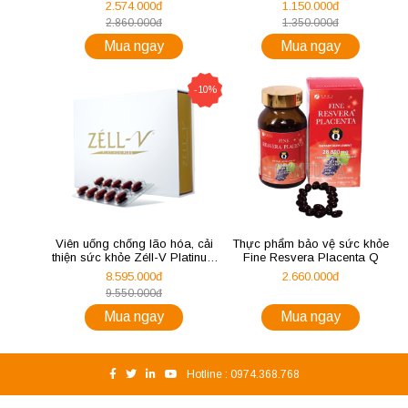
2.574.000đ
1.150.000đ
2.860.000đ
1.350.000đ
Mua ngay
Mua ngay
-10%
Viên uống chống lão hóa, cải
Thực phẩm bảo vệ sức khỏe
thiện sức khỏe Zéll-V Platinum
Fine Resvera Placenta Q
Plus 30000mg
8.595.000đ
2.660.000đ
9.550.000đ
Mua ngay
Mua ngay
Hotline :
0974.368.768