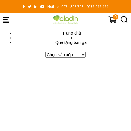
Hotline :
0974.368.768
-
0983.993.131
0
Trang chủ
›
Quà tặng bạn gái