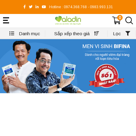
Hotline :
0974.368.768
-
0983.993.131
0
Danh mục
Sắp xếp theo giá
Lọc