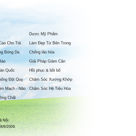
Dược Mỹ Phẩm
Cao Cho Trẻ
Làm Đẹp Từ Bên Trong
ng Bóng Da
Chống lão hóa
Bào
Giải Pháp Giảm Cân
àn Quốc
Hồi phục & bồi bổ
hống Đột Quỵ
Chăm Sóc Xương Khớp
im Mạch - Não
Chăm Sóc Hệ Tiêu Hóa
ỡng Chất
à Nội.
8/9/2009.