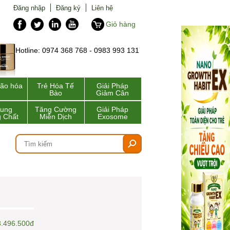
Đăng nhập
Đăng ký
Liên hệ
Giỏ hàng
Hotline: 0974 368 768 - 0983 993 131
lão hóa
Trẻ Hóa Tế
Giải Pháp
Bào
Giảm Cân
Sung
Tăng Cường
Giải Pháp
 Chất
Miễn Dịch
Exosome
3.496.500đ