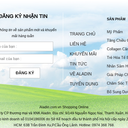
ĐĂNG KÝ NHẬN TIN
SẢN PHẨM
hông tin về sản phẩm mới và khuyến
Mỹ Phẩm
TRANG CHỦ
mãi hàng tuần
Tăng Chiều 
LIÊN HỆ
Collagen Că
KHUYẾN MÃI
Trẻ Hóa Tế 
TIN TỨC
Nhân Sâm H
ĐĂNG KÝ
VỀ ALADIN
Giải Pháp C
Chăm Sóc T
TUYỂN DỤNG
Bộ
Bổ Sung Dư
Aladin.com.vn Shopping Online
ty CP thương mại và XNK Aladin. Địa chỉ: 9/149 Nguyễn Ngọc Nại, Thanh Xuân, H
p kinh doanh số 0104186006 do Sở Kế hoạch đầu tư thành phố Hà Nội cấp ngày 2
HCM: 63B Trần Đình Xu,P.Cầu Ông Lãnh. Hotline: 0974 368 768.