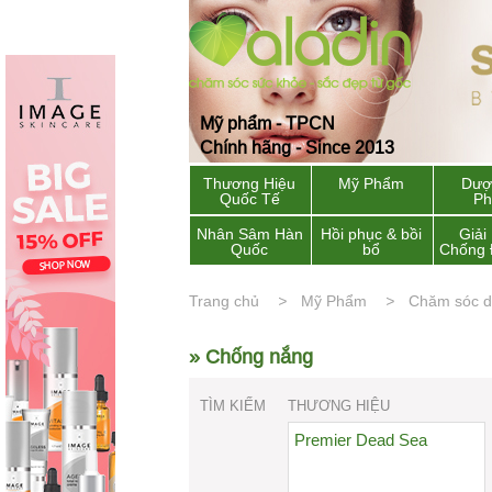
Mỹ phẩm - TPCN
Chính hãng - Since 2013
Thương Hiệu
Mỹ Phẩm
Dượ
Quốc Tế
P
Nhân Sâm Hàn
Hồi phục & bồi
Giải
Quốc
bổ
Chống 
Trang chủ
Mỹ Phẩm
Chăm sóc 
» Chống nắng
TÌM KIẾM
THƯƠNG HIỆU
Premier Dead Sea