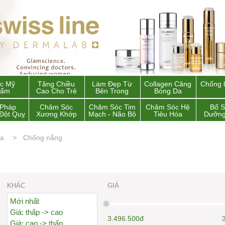
c Mỹ
Tăng Chiều
Làm Đẹp Từ
Collagen Căng
Chống 
hẩm
Cao Cho Trẻ
Bên Trong
Bóng Da
 Pháp
Chăm Sóc
Chăm Sóc Tim
Chăm Sóc Hệ
Bổ 
Đột Quỵ
Xương Khớp
Mạch - Não Bộ
Tiêu Hóa
Dưỡng
da
Chống nắng
KHÁC
GIÁ
Mới nhất
Giá: thấp -> cao
3.496.500đ
Giá: cao -> thấp