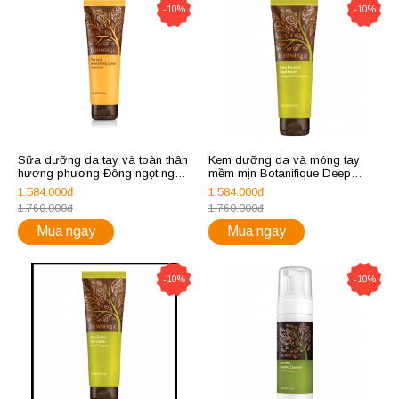
-10%
-10%
Sữa dưỡng da tay và toàn thân
Kem dưỡng da và móng tay
hương phương Đông ngọt ngào
mềm mịn Botanifique Deep
Botanifique Duo Care Hand &
Devotion Hand Cream
1.584.000đ
1.584.000đ
Body Lotion Sweet Orient
1.760.000đ
1.760.000đ
Mua ngay
Mua ngay
-10%
-10%