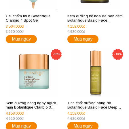
Gel chấm mụn Botanifique
Kem dưỡng trẻ hóa da ban đêm
Claribio 4 Spot Gel
Botanifique Basic Face
Goodnigt Intensive Cream
3.564.000đ
4.158.000đ
3.960.000đ
4.620.000đ
Mua ngay
Mua ngay
-10%
-10%
Kem dưỡng hàng ngày ngừa
Tinh chất dưỡng sáng da
mụn Botanifique Claribio 3
Botanifique Basic Face Deep
Everyday Cream
Essence Facial Serum
4.158.000đ
4.158.000đ
4.620.000đ
4.620.000đ
Mua ngay
Mua ngay