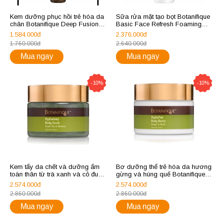
Kem dưỡng phục hồi trẻ hóa da
Sữa rửa mặt tạo bọt Botanifique
chân Botanifique Deep Fusion
Basic Face Refresh Foaming
Foot Cream
Cleanser
1.584.000đ
2.376.000đ
1.760.000đ
2.640.000đ
Mua ngay
Mua ngay
-10%
-10%
Kem tẩy da chết và dưỡng ẩm
Bơ dưỡng thể trẻ hóa da hương
toàn thân từ trà xanh và cỏ đuôi
gừng và húng quế Botanifique
ngựa Botanifique Hydradeep
Hydrafine Body Butter Ginger &
2.574.000đ
2.574.000đ
Body Scrub Green Tea &
Basil
2.860.000đ
2.860.000đ
Verbena
Mua ngay
Mua ngay