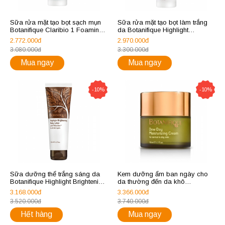
Sữa rửa mặt tạo bọt sạch mụn
Sữa rửa mặt tạo bọt làm trắng
Botanifique Claribio 1 Foaming
da Botanifique Highlight
Cleaser
Brightening Foaming Cleanser
2.772.000đ
2.970.000đ
3.080.000đ
3.300.000đ
Mua ngay
Mua ngay
-10%
-10%
Sữa dưỡng thể trắng sáng da
Kem dưỡng ẩm ban ngày cho
Botanifique Highlight Brightening
da thường đến da khô
Body Lotion
Botanifique Basic Face Dew
3.168.000đ
3.366.000đ
Day Moisturizing Cream for
3.520.000đ
3.740.000đ
Normal to Dry Skin
Hết hàng
Mua ngay