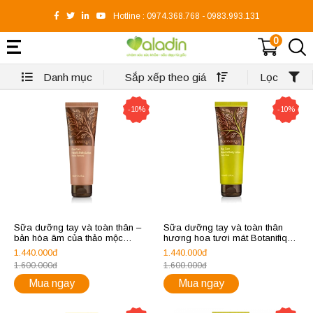
Hotline :
0974.368.768
-
0983.993.131
0
Danh mục
Sắp xếp theo giá
Lọc
-10%
-10%
Sữa dưỡng tay và toàn thân –
Sữa dưỡng tay và toàn thân
bản hòa âm của thảo mộc
hương hoa tươi mát Botanifique
Botanifique Duo Care Hand &
Duo Care Hand & Body Lotion
1.440.000đ
1.440.000đ
Body Lotion Berbal Harmony
Fresh Flora
1.600.000đ
1.600.000đ
Mua ngay
Mua ngay