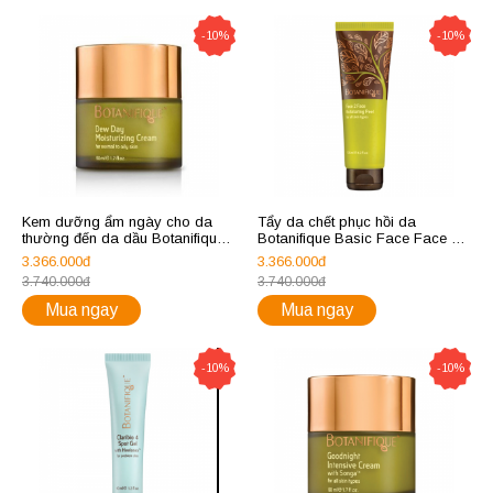
-10%
-10%
Kem dưỡng ẩm ngày cho da
Tẩy da chết phục hồi da
thường đến da dầu Botanifique
Botanifique Basic Face Face 2
Basic Face Dew Day
Face Exfoliating Peel
3.366.000đ
3.366.000đ
Moisturizing Cream for Normal
3.740.000đ
3.740.000đ
to Oily Skin
Mua ngay
Mua ngay
-10%
-10%