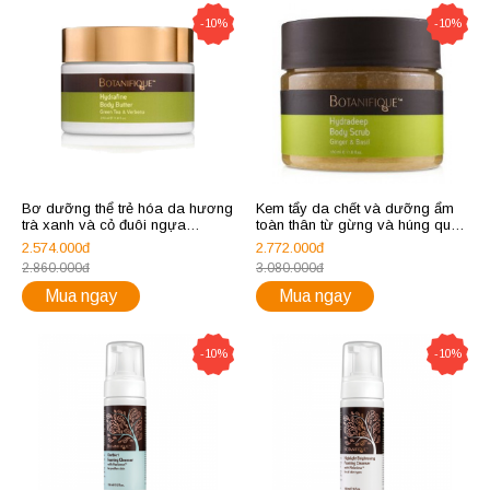
-10%
-10%
Bơ dưỡng thể trẻ hóa da hương
Kem tẩy da chết và dưỡng ẩm
trà xanh và cỏ đuôi ngựa
toàn thân từ gừng và húng quế
Botanifique Hydrafine Body
Botanifique Hydradeep Body
2.574.000đ
2.772.000đ
Butter Green Tea & Verbena
Scrub Ginger & Basil
2.860.000đ
3.080.000đ
Mua ngay
Mua ngay
-10%
-10%