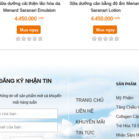
Sữa dưỡng cải thiện lão hóa da
Sữa dưỡng cân bằng độ ẩm Mena
Menard Saranari Emulsion
Saranari Lotion
4.450.000
4.450.000
Mua ngay
Mua ngay
ĐĂNG KÝ NHẬN TIN
SẢN PHẨM
hông tin về sản phẩm mới và khuyến
Mỹ Phẩm
TRANG CHỦ
mãi hàng tuần
Tăng Chiều 
LIÊN HỆ
Collagen Că
KHUYẾN MÃI
Trẻ Hóa Tế 
TIN TỨC
Nhân Sâm H