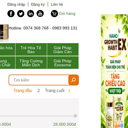
Đăng nhập
Đăng ký
Liên hệ
Giỏ hàng
Hotline: 0974 368 768 - 0983 993 131
lão hóa
Trẻ Hóa Tế
Giải Pháp
Bào
Giảm Cân
Sung
Tăng Cường
Giải Pháp
 Chất
Miễn Dịch
Exosome
Trang đầu
2
Trang cuối
0.000đ
28.000.000đ