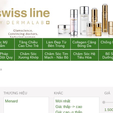
c Mỹ
Tăng Chiều
Làm Đẹp Từ
Collagen Căng
Chống 
hẩm
Cao Cho Trẻ
Bên Trong
Bóng Da
 Pháp
Chăm Sóc
Chăm Sóc Tim
Chăm Sóc Hệ
Bổ 
Đột Quỵ
Xương Khớp
Mạch - Não Bộ
Tiêu Hóa
Dưỡng
da
THƯƠNG HIỆU
KHÁC
GIÁ
Menard
Mới nhất
Giá: thấp -> cao
1.50
Giá: cao -> thấp