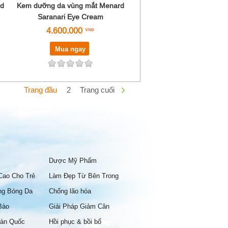
rd
Kem dưỡng da vùng mắt Menard
Saranari Eye Cream
4.600.000
Mua ngay
Trang đầu
2
Trang cuối
Dược Mỹ Phẩm
Cao Cho Trẻ
Làm Đẹp Từ Bên Trong
ng Bóng Da
Chống lão hóa
Bào
Giải Pháp Giảm Cân
àn Quốc
Hồi phục & bồi bổ