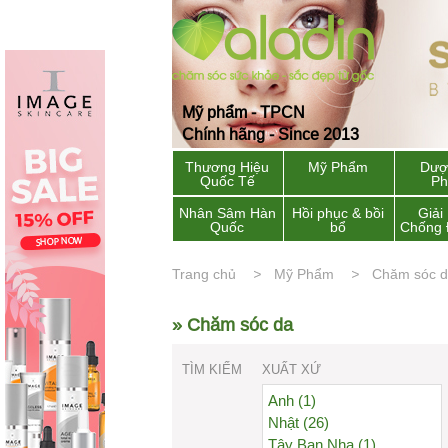
Mỹ phẩm - TPCN
Chính hãng - Since 2013
Thương Hiệu
Mỹ Phẩm
Dượ
Quốc Tế
P
Nhân Sâm Hàn
Hồi phục & bồi
Giải
Quốc
bổ
Chống 
Trang chủ
Mỹ Phẩm
Chăm sóc 
» Chăm sóc da
TÌM KIẾM
XUẤT XỨ
Anh (1)
Nhật (26)
Tây Ban Nha (1)