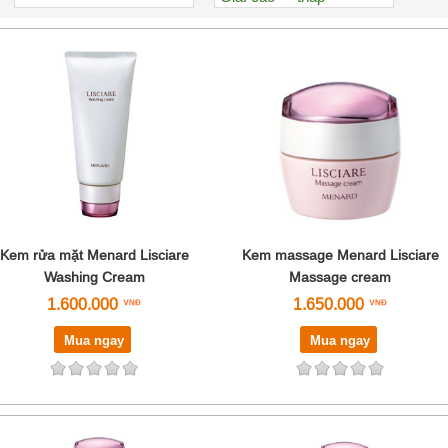
Xem nhiều nhất
Nhiều nhận xét
Đánh giá cao nhất
Tên A->Z
Kem rửa mặt Menard Lisciare
Kem massage Menard Lisciare
Washing Cream
Massage cream
1.600.000
1.650.000
Mua ngay
Mua ngay