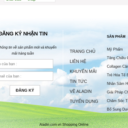
Xem nhiều nhất
Nhiều nhận xét
Đánh giá cao nhất
Tên A->Z
ĐĂNG KÝ NHẬN TIN
SẢN PHẨM
hông tin về sản phẩm mới và khuyến
Mỹ Phẩm
TRANG CHỦ
mãi hàng tuần
Tăng Chiều 
LIÊN HỆ
Collagen Că
KHUYẾN MÃI
Trẻ Hóa Tế 
TIN TỨC
Nhân Sâm H
ĐĂNG KÝ
VỀ ALADIN
Giải Pháp C
Chăm Sóc T
TUYỂN DỤNG
Bộ
Bổ Sung Dư
Aladin.com.vn Shopping Online