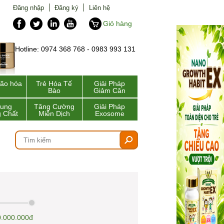
Đăng nhập
Đăng ký
Liên hệ
Giỏ hàng
Hotline: 0974 368 768 - 0983 993 131
lão hóa
Trẻ Hóa Tế
Giải Pháp
Bào
Giảm Cân
Sung
Tăng Cường
Giải Pháp
 Chất
Miễn Dịch
Exosome
.000.000đ