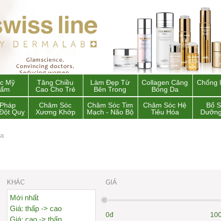
c Mỹ
Tăng Chiều
Làm Đẹp Từ
Collagen Căng
Chống 
hẩm
Cao Cho Trẻ
Bên Trong
Bóng Da
 Pháp
Chăm Sóc
Chăm Sóc Tim
Chăm Sóc Hệ
Bổ 
Đột Quỵ
Xương Khớp
Mạch - Não Bộ
Tiêu Hóa
Dưỡng
da
KHÁC
GIÁ
Mới nhất
Giá: thấp -> cao
0đ
100
Giá: cao -> thấp