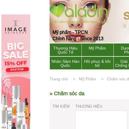
Mỹ phẩm - TPCN
Chính hãng - Since 2013
Thương Hiệu
Mỹ Phẩm
Dượ
Quốc Tế
P
Nhân Sâm Hàn
Hồi phục & bồi
Giải
Quốc
bổ
Chống 
Trang chủ
Mỹ Phẩm
Chăm sóc 
» Chăm sóc da
TÌM KIẾM
THƯƠNG HIỆU