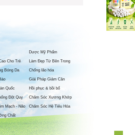
Dược Mỹ Phẩm
Cao Cho Trẻ
Làm Đẹp Từ Bên Trong
ng Bóng Da
Chống lão hóa
Bào
Giải Pháp Giảm Cân
àn Quốc
Hồi phục & bồi bổ
hống Đột Quỵ
Chăm Sóc Xương Khớp
im Mạch - Não
Chăm Sóc Hệ Tiêu Hóa
ỡng Chất