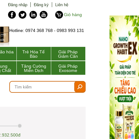
Đăng nhập
Đăng ký
Liên hệ
Giỏ hàng
Hotline: 0974 368 768 - 0983 993 131
lão hóa
Trẻ Hóa Tế
Giải Pháp
Bào
Giảm Cân
Sung
Tăng Cường
Giải Pháp
 Chất
Miễn Dịch
Exosome
2.932.500đ