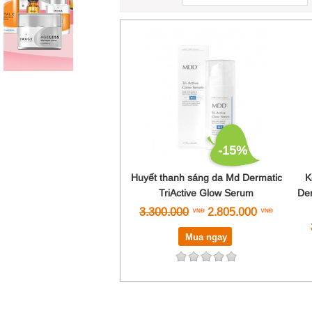
-15%
Huyết thanh sáng da Md Dermatic
K
TriActive Glow Serum
Der
3.300.000
2.805.000
Mua ngay