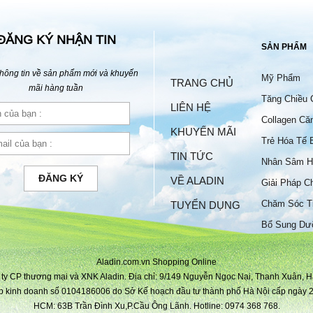
ĐĂNG KÝ NHẬN TIN
SẢN PHẨM
hông tin về sản phẩm mới và khuyến
Mỹ Phẩm
TRANG CHỦ
mãi hàng tuần
Tăng Chiều 
LIÊN HỆ
Collagen Că
KHUYẾN MÃI
Trẻ Hóa Tế 
TIN TỨC
Nhân Sâm H
ĐĂNG KÝ
VỀ ALADIN
Giải Pháp C
Chăm Sóc T
TUYỂN DỤNG
Bộ
Bổ Sung Dư
Aladin.com.vn Shopping Online
ty CP thương mại và XNK Aladin. Địa chỉ: 9/149 Nguyễn Ngọc Nại, Thanh Xuân, H
p kinh doanh số 0104186006 do Sở Kế hoạch đầu tư thành phố Hà Nội cấp ngày 2
HCM: 63B Trần Đình Xu,P.Cầu Ông Lãnh. Hotline: 0974 368 768.