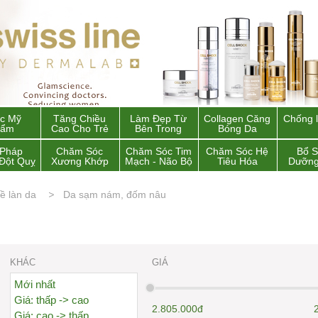
c Mỹ
Tăng Chiều
Làm Đẹp Từ
Collagen Căng
Chống 
hẩm
Cao Cho Trẻ
Bên Trong
Bóng Da
 Pháp
Chăm Sóc
Chăm Sóc Tim
Chăm Sóc Hệ
Bổ 
Đột Quỵ
Xương Khớp
Mạch - Não Bộ
Tiêu Hóa
Dưỡng
ề làn da
Da sạm nám, đốm nâu
KHÁC
GIÁ
Mới nhất
Giá: thấp -> cao
2.805.000đ
Giá: cao -> thấp