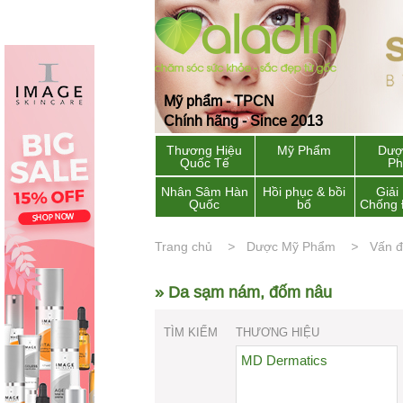
Mỹ phẩm - TPCN
Chính hãng - Since 2013
Thương Hiệu
Mỹ Phẩm
Dượ
Quốc Tế
P
Nhân Sâm Hàn
Hồi phục & bồi
Giải
Quốc
bổ
Chống 
Trang chủ
Dược Mỹ Phẩm
Vấn đ
» Da sạm nám, đốm nâu
TÌM KIẾM
THƯƠNG HIỆU
MD Dermatics