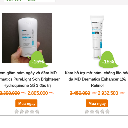
Xem nhiều nhất
Nhiều nhận xét
Đánh giá cao nhất
Tên A->Z
-15%
-15%
em giảm nám ngày và đêm MD
Kem hỗ trợ mờ nám, chống lão hó
matics PureLight Skin Brightener
da MD Dermatics Enhancer 1‰
Hydroquinone Số 3 đặc trị
Retinol
3.300.000
2.805.000
3.450.000
2.932.500
Mua ngay
Mua ngay