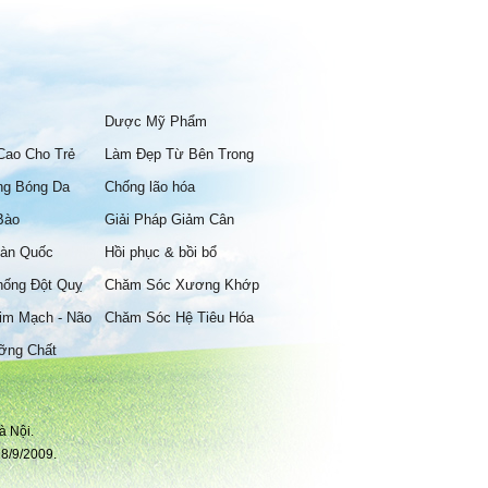
Dược Mỹ Phẩm
Cao Cho Trẻ
Làm Đẹp Từ Bên Trong
ng Bóng Da
Chống lão hóa
Bào
Giải Pháp Giảm Cân
àn Quốc
Hồi phục & bồi bổ
hống Đột Quỵ
Chăm Sóc Xương Khớp
im Mạch - Não
Chăm Sóc Hệ Tiêu Hóa
ỡng Chất
à Nội.
8/9/2009.