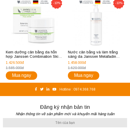
-10%
-10%
Kem dưỡng cân bằng da hỗn
Nước cân bằng và làm trắng
hợp Janssen Combination Skin
sáng da Janssen Melafadin
Balancing Cream
Toner 500ml
1.426.500đ
1.458.000đ
1.585.000đ
1.620.000đ
Mua ngay
Mua ngay
Hotline :
0974.368.768
Đăng ký nhận bản tin
Nhận thông tin về sản phẩm mới và khuyến mãi hàng tuần