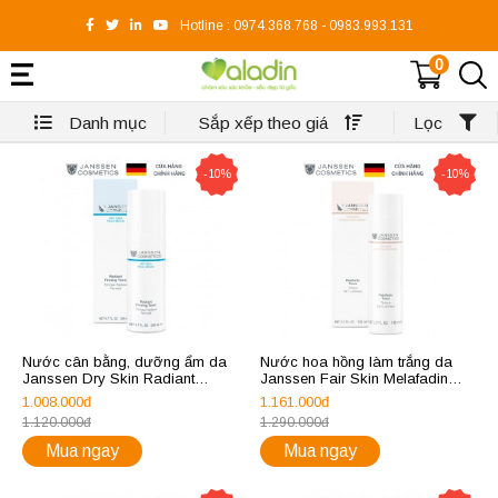
Hotline :
0974.368.768
-
0983.993.131
0
Danh mục
Sắp xếp theo giá
Lọc
-10%
-10%
Nước cân bằng, dưỡng ẩm da
Nước hoa hồng làm trắng da
Janssen Dry Skin Radiant
Janssen Fair Skin Melafadin
Firming Tonic 200ml
Toner 100ml
1.008.000đ
1.161.000đ
1.120.000đ
1.290.000đ
Mua ngay
Mua ngay