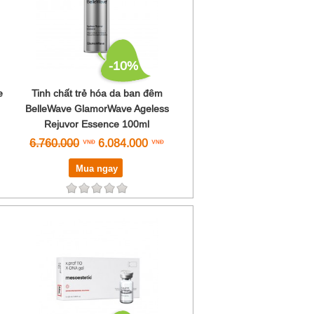
-10%
e
Tinh chất trẻ hóa da ban đêm
BelleWave GlamorWave Ageless
Rejuvor Essence 100ml
6.760.000
6.084.000
Mua ngay