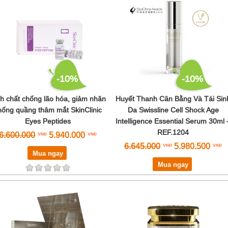
iS Clinical
Janssen
Jean D’Arcel
Larian
Maria Galland
MCCM
MD Dermatics
-10%
-10%
Md:ceuticals
Mesoestetic
nh chất chống lão hóa, giảm nhăn
Huyết Thanh Cân Bằng Và Tái Sin
Murad
hống quầng thâm mắt SkinClinic
Da Swissline Cell Shock Age
NeoStrata
Eyes Peptides
Intelligence Essential Serum 30ml 
Neova
REF.1204
6.600.000
5.940.000
Obagi Medical
6.645.000
5.980.500
pHFormula
Mua ngay
REJUVE
Mua ngay
Scar Heal
Skeyndor
Skinceuticals
SkinClinic
Skincode