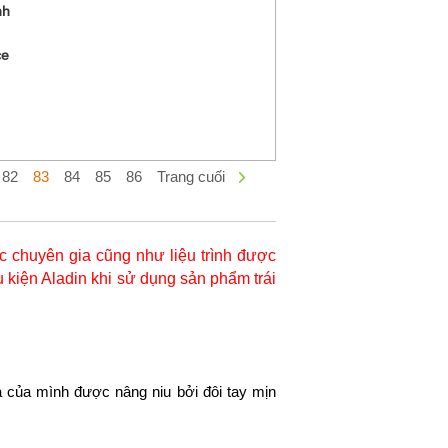
nh
ce
82
83
84
85
86
Trang cuối
 chuyên gia cũng như liệu trình được
 kiện Aladin khi sử dụng sản phẩm trái
 của mình được nâng niu bởi đôi tay mịn