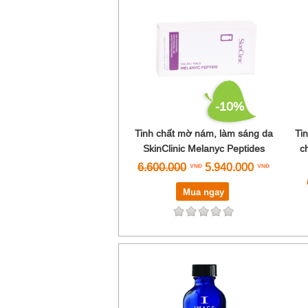
-10%
Tinh chất mờ nám, làm sáng da
Ti
SkinClinic Melanyc Peptides
c
6.600.000
5.940.000
Mua ngay