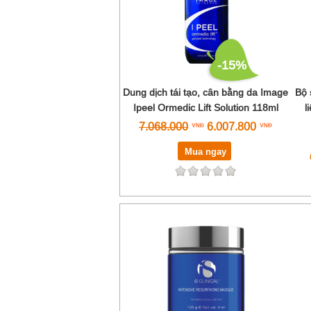
-15%
Dung dịch tái tạo, cân bằng da Image
Bộ 
Ipeel Ormedic Lift Solution 118ml
l
7.068.000
6.007.800
Mua ngay