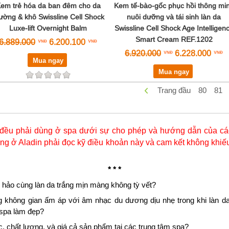
em trẻ hóa da ban đêm cho da
Kem tế-bào-gốc phục hồi thông mi
ường & khô Swissline Cell Shock
nuôi dưỡng và tái sinh làn da
Luxe-lift Overnight Balm
Swissline Cell Shock Age Intelligen
Smart Cream REF.1202
6.889.000
6.200.100
6.920.000
6.228.000
Mua ngay
Mua ngay
Trang đầu
80
81
đều phải dùng ở spa dưới sự cho phép và hướng dẫn của các
g ở Aladin phải đọc kỹ điều khoản này và cam kết không khiếu
* * *
 hảo cùng làn da trắng mịn màng không tỳ vết?
g không gian ấm áp với âm nhạc du dương dịu nhẹ trong khi làn da
 spa làm đẹp?
 chất lượng, và giá cả sản phẩm tại các trung tâm spa?