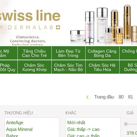
c Mỹ
Tăng Chiều
Làm Đẹp Từ
Collagen Căng
Chống 
hẩm
Cao Cho Trẻ
Bên Trong
Bóng Da
 Pháp
Chăm Sóc
Chăm Sóc Tim
Chăm Sóc Hệ
Bổ 
Đột Quỵ
Xương Khớp
Mạch - Não Bộ
Tiêu Hóa
Dưỡng
Trang đầu
80
81
THƯƠNG HIỆU
KHÁC
GIÁ
AnteAge
Mới nhất
Aqua Mineral
Giá: thấp -> cao
378.
Babor
Giá: cao -> thấp