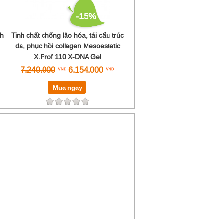
-15%
th
Tinh chất chống lão hóa, tái cấu trúc
da, phục hồi collagen Mesoestetic
X.Prof 110 X-DNA Gel
7.240.000
6.154.000
Mua ngay