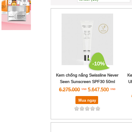
Pháp (103)
Mỹ (310)
New Zealand (2)
Nhật (3)
Đức (287)
Ý (45)
Tây Ban Nha (170)
Thụy Sĩ (88)
-10%
Kem chống nắng Swissline Never
Ke
Seen Sunscreen SPF30 50ml
U
6.275.000
5.647.500
Mua ngay