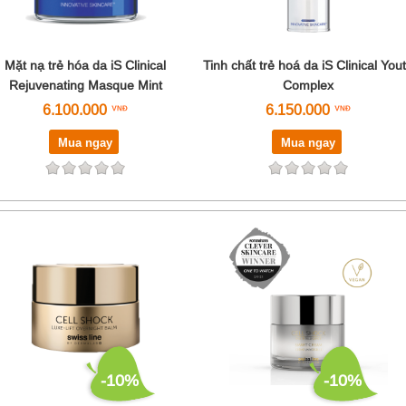
Mặt nạ trẻ hóa da iS Clinical
Tinh chất trẻ hoá da iS Clinical You
Rejuvenating Masque Mint
Complex
6.100.000
6.150.000
Mua ngay
Mua ngay
-10%
-10%