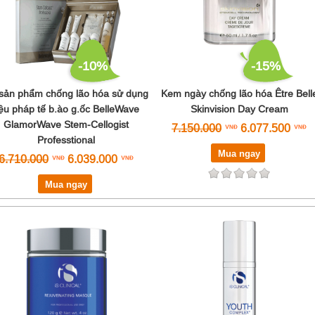
Skingenuity
SkinMD
Soskin
Swissline
Teoxane
-10%
-15%
Thalgo
sản phẩm chống lão hóa sử dụng
Kem ngày chống lão hóa Être Bell
The Perfect
iệu pháp tế b.ào g.ốc BelleWave
Skinvision Day Cream
Tizo
GlamorWave Stem-Cellogist
Vi Derm
7.150.000
6.077.500
Professtional
Vivant
Mua ngay
Xcelens
6.710.000
6.039.000
ZO Skin Health
Mua ngay