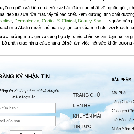
yên nghiệp và hiệu quả, với sự bảo đảm cao nhất về nguồn gốc, chấ
i đẹp từ sữa rửa mặt, tẩy tế bào chết, kem dưỡng, tinh chất dưỡ
ssline
,
Dermalogica
,
Carita
,
iS Clinical
,
Beauty Spa
…. Nguồn sản p
à cách mà Aladin muốn thể hiện sự tận tâm của mình đối với khách hà
ược hưởng mức giá vô cùng hợp lý, chắc chắn sẽ làm bạn hài lòng. 
, bộ phận giao hàng của chúng tôi sẽ làm việc hết sức khẩn trươn
ĐĂNG KÝ NHẬN TIN
SẢN PHẨM
hông tin về sản phẩm mới và khuyến
Mỹ Phẩm
TRANG CHỦ
mãi hàng tuần
Tăng Chiều 
LIÊN HỆ
Collagen Că
KHUYẾN MÃI
Trẻ Hóa Tế 
TIN TỨC
Nhân Sâm H