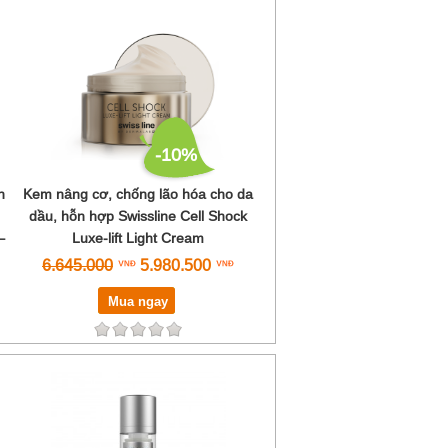
-10%
h
Kem nâng cơ, chống lão hóa cho da
dầu, hỗn hợp Swissline Cell Shock
–
Luxe-lift Light Cream
6.645.000
5.980.500
Mua ngay