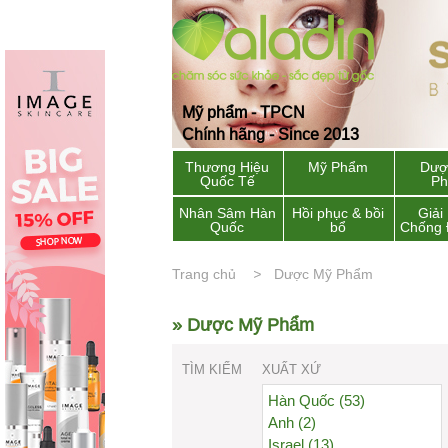
Mỹ phẩm - TPCN
Chính hãng - Since 2013
Thương Hiệu
Mỹ Phẩm
Dượ
Quốc Tế
P
Nhân Sâm Hàn
Hồi phục & bồi
Giải
Quốc
bổ
Chống 
Trang chủ
Dược Mỹ Phẩm
» Dược Mỹ Phẩm
TÌM KIẾM
XUẤT XỨ
Hàn Quốc (53)
Anh (2)
Israel (13)