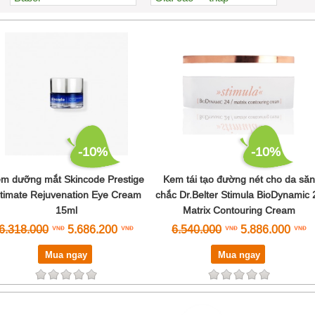
BelleWave
Xem nhiều nhất
Biocyte
Nhiều nhận xét
Bioline Jato
Đánh giá cao nhất
Carita
Tên A->Z
Dalton
Dermaceutic
Dermafirm
Dermalogica
Dr.CPU
-10%
-10%
Dr.Spiller
Endocare
m dưỡng mắt Skincode Prestige
Kem tái tạo đường nét cho da săn
Ericson Laboratoire
ltimate Rejuvenation Eye Cream
chắc Dr.Belter Stimula BioDynamic 
Être Belle
15ml
Matrix Contouring Cream
ExoCoBio
6.318.000
5.686.200
6.540.000
5.886.000
Frezyderm
Genosys
Mua ngay
Mua ngay
Germaine De Capuccini
Heliocare
HL Always Active
Image Skincare