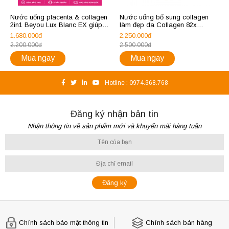
Nước uống placenta & collagen
Nước uống bổ sung collagen
2in1 Beyou Lux Blanc EX giúp
làm đẹp da Collagen 82x
sáng da, mờ sạm nám và làm
Sakura Premium 500g
1.680.000đ
2.250.000đ
trắng da (50ml x 10 chai)
2.200.000đ
2.500.000đ
Mua ngay
Mua ngay
Hotline :
0974.368.768
Đăng ký nhận bản tin
Nhận thông tin về sản phẩm mới và khuyến mãi hàng tuần
Chính sách bảo mật thông tin
Chính sách bán hàng