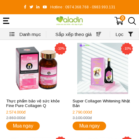
Hotline :
0974.368.768
-
0983.993.131
0
Danh mục
Sắp xếp theo giá
Lọc
-10%
-10%
Thực phẩm bảo vệ sức khỏe
Super Collagen Whitening Nhật
Fine Pure Collagen Q
Bản
2.574.000đ
2.790.000đ
2.860.000đ
3.100.000đ
Mua ngay
Mua ngay