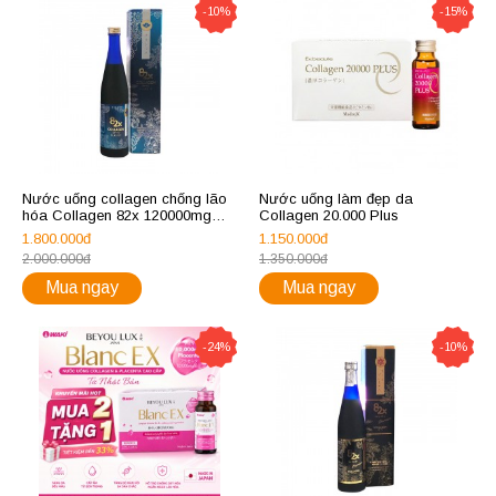
-10%
-15%
Nước uống collagen chống lão
Nước uống làm đẹp da
hóa Collagen 82x 120000mg
Collagen 20.000 Plus
Classic
1.800.000đ
1.150.000đ
2.000.000đ
1.350.000đ
Mua ngay
Mua ngay
-24%
-10%