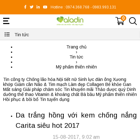
Hotline :
0974.368.768
-
0983.993.131
0
Tin tức
Trang chủ
›
Tin tức
›
Mỹ phẩm thiên nhiên
Tin công ty
Chống lão hóa
Nội tiết nữ
Sinh lực đàn ông
Xương
khớp
Giảm cân
Não & Tim mạch
Làm đẹp
Collagen
Bé khỏe
Gan
Mắt sáng
Giải pháp chăm sóc
Tin khuyến mãi
Thảo dược quý
Dinh
dưỡng thể thao
Vitamin & khoáng chất
Bà bầu
Mỹ phẩm thiên nhiên
Hồi phục & bồi bổ
Tin tuyển dụng
Da trắng hồng với kem chống nắng
Carita siêu hot 2017
15-08-2017, 9:02 am