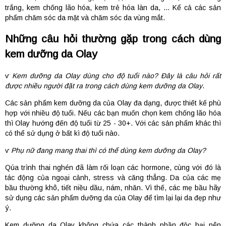
trắng, kem chống lão hóa, kem trẻ hóa làn da, … Kể cả các sản
phẩm chăm sóc da mặt và chăm sóc da vùng mắt.
Những câu hỏi thường gặp trong cách dùng
kem dưỡng da Olay
ⱱ
Kem dưỡng da Olay dùng cho độ tuổi nào? Đây là câu hỏi rất
được nhiều người đặt ra trong cách dùng kem dưỡng da Olay
.
Các sản phẩm kem dưỡng da của Olay đa dạng, được thiết kế phù
hợp với nhiều độ tuổi. Nếu các bạn muốn chọn kem chống lão hóa
thì Olay hướng đến độ tuổi từ 25 - 30+. Với các sản phẩm khác thì
có thể sử dụng ở bất kì độ tuổi nào.
ⱱ
Phụ nữ đang mang thai thì có thể dùng kem dưỡng da Olay?
Qúa trình thai nghén đã làm rối loạn các hormone, cùng với đó là
tác động của ngoại cảnh, stress và căng thẳng. Da của các mẹ
bầu thường khô, tiết niều dầu, nám, nhăn. Vì thế, các mẹ bầu hãy
sử dụng các sản phẩm dưỡng da của Olay để tìm lại lại da đẹp như
ý.
Kem dưỡng da Olay không chứa các thành phần độc hại nên