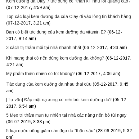
Kem dưỡng da Olay 7 tác dụng có “thần kì” như lời quảng cáo?
(07-12-2017, 4:59 am)
Top các loại kem dưỡng da của Olay đi vào lòng tin khách hàng
(07-12-2017, 3:21 am)
Bạn có biết tác dụng của kem dưỡng da vitamin E?
(06-12-
2017, 9:14 am)
3 cách trị thâm môi tại nhà nhanh nhất
(06-12-2017, 4:33 am)
Khi mang thai có nên dùng kem dưỡng da không?
(06-12-2017,
4:21 am)
Mỹ phẩm thiên nhiên có tốt không?
(06-12-2017, 4:06 am)
Tác dụng của kem dưỡng da nhau thai cừu
(05-12-2017, 9:45
am)
[Tư vấn] Đắp mặt nạ xong có nên bôi kem dưỡng da?
(05-12-
2017, 6:54 am)
5 Mẹo trị thâm mụn tự nhiên tại nhà các nàng nên bỏ túi ngay
(06-07-2019, 8:38 pm)
5 loại nước uống giảm cân đẹp da “thần sầu”
(28-06-2019, 5:32
pm)