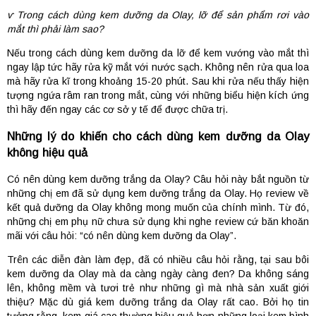
ⱱ Trong cách dùng kem dưỡng da Olay, lỡ để sản phẩm rơi vào
mắt thì phải làm sao?
Nếu trong cách dùng kem dưỡng da lỡ để kem vướng vào mắt thì
ngay lập tức hãy rửa kỹ mắt với nước sạch. Không nên rửa qua loa
mà hãy rửa kĩ trong khoảng 15-20 phút. Sau khi rửa nếu thấy hiện
tượng ngứa râm ran trong mắt, cùng với những biểu hiện kích ứng
thì hãy đến ngay các cơ sở y tế để được chữa trị.
Những lý do khiến cho cách dùng kem dưỡng da Olay
không hiệu quả
Có nên dùng kem dưỡng trắng da Olay? Câu hỏi này bắt nguồn từ
những chị em đã sử dụng kem dưỡng trắng da Olay. Họ review về
kết quả dưỡng da Olay không mong muốn của chính mình. Từ đó,
những chị em phụ nữ chưa sử dụng khi nghe review cứ băn khoăn
mãi với câu hỏi: “có nên dùng kem dưỡng da Olay”.
Trên các diễn đàn làm đẹp, đã có nhiều câu hỏi rằng, tại sau bôi
kem dưỡng da Olay mà da càng ngày càng đen? Da không sáng
lên, không mềm và tươi trẻ như những gì mà nhà sản xuất giới
thiệu? Mặc dù giá kem dưỡng trắng da Olay rất cao. Bởi họ tin