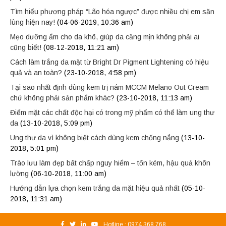
Tìm hiểu phương pháp “Lão hóa ngược” được nhiều chị em săn
lùng hiện nay!
(04-06-2019, 10:36 am)
Mẹo dưỡng ẩm cho da khô, giúp da căng mịn không phải ai
cũng biết!
(08-12-2018, 11:21 am)
Cách làm trắng da mặt từ Bright Dr Pigment Lightening có hiệu
quả và an toàn?
(23-10-2018, 4:58 pm)
Tại sao nhất định dùng kem trị nám MCCM Melano Out Cream
chứ không phải sản phẩm khác?
(23-10-2018, 11:13 am)
Điểm mặt các chất độc hại có trong mỹ phẩm có thể làm ung thư
da
(13-10-2018, 5:09 pm)
Ung thư da vì không biết cách dùng kem chống nắng
(13-10-
2018, 5:01 pm)
Trào lưu làm đẹp bất chấp nguy hiểm – tốn kém, hậu quả khôn
lường
(06-10-2018, 11:00 am)
Hướng dẫn lựa chọn kem trắng da mặt hiệu quả nhất
(05-10-
2018, 11:31 am)
Hotline :
0974.368.768