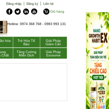
Đăng nhập
Đăng ký
Liên hệ
Giỏ hàng
Hotline: 0974 368 768 - 0983 993 131
lão hóa
Trẻ Hóa Tế
Giải Pháp
Bào
Giảm Cân
Sung
Tăng Cường
Giải Pháp
 Chất
Miễn Dịch
Exosome