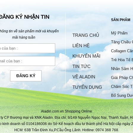
ĐĂNG KÝ NHẬN TIN
SẢN PHẨM
hông tin về sản phẩm mới và khuyến
Mỹ Phẩm
TRANG CHỦ
mãi hàng tuần
Tăng Chiều 
LIÊN HỆ
Collagen Că
KHUYẾN MÃI
Trẻ Hóa Tế 
TIN TỨC
Nhân Sâm H
ĐĂNG KÝ
VỀ ALADIN
Giải Pháp C
Chăm Sóc T
TUYỂN DỤNG
Bộ
Bổ Sung Dư
Aladin.com.vn Shopping Online
ty CP thương mại và XNK Aladin. Địa chỉ: 9/149 Nguyễn Ngọc Nại, Thanh Xuân, H
p kinh doanh số 0104186006 do Sở Kế hoạch đầu tư thành phố Hà Nội cấp ngày 2
HCM: 63B Trần Đình Xu,P.Cầu Ông Lãnh. Hotline: 0974 368 768.