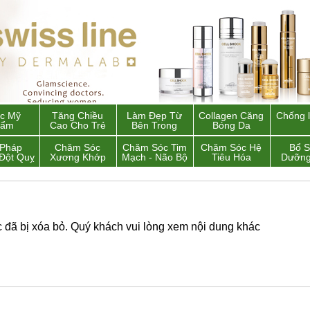
c Mỹ
Tăng Chiều
Làm Đẹp Từ
Collagen Căng
Chống 
hẩm
Cao Cho Trẻ
Bên Trong
Bóng Da
 Pháp
Chăm Sóc
Chăm Sóc Tim
Chăm Sóc Hệ
Bổ 
Đột Quỵ
Xương Khớp
Mạch - Não Bộ
Tiêu Hóa
Dưỡng
đã bị xóa bỏ. Quý khách vui lòng xem nội dung khác