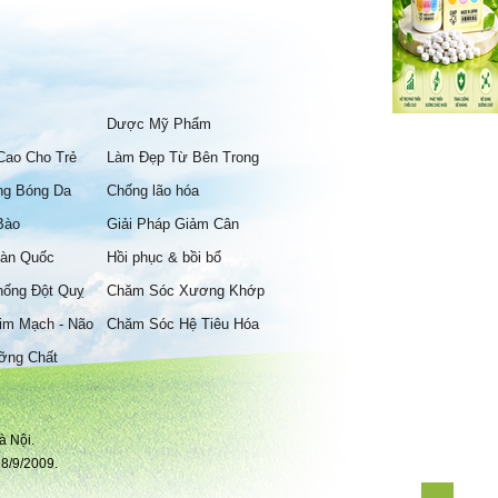
Dược Mỹ Phẩm
Cao Cho Trẻ
Làm Đẹp Từ Bên Trong
ng Bóng Da
Chống lão hóa
Bào
Giải Pháp Giảm Cân
àn Quốc
Hồi phục & bồi bổ
hống Đột Quỵ
Chăm Sóc Xương Khớp
im Mạch - Não
Chăm Sóc Hệ Tiêu Hóa
ỡng Chất
à Nội.
8/9/2009.