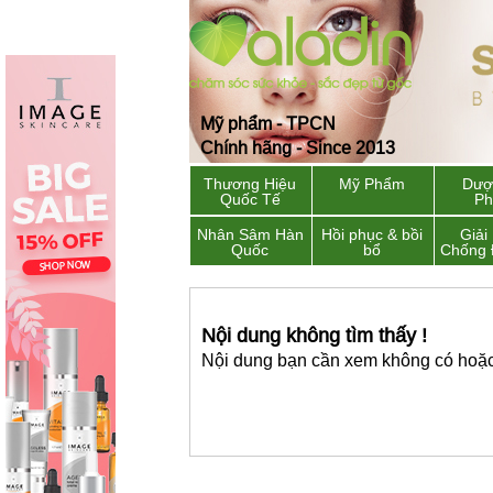
Mỹ phẩm - TPCN
Chính hãng - Since 2013
Thương Hiệu
Mỹ Phẩm
Dượ
Quốc Tế
P
Nhân Sâm Hàn
Hồi phục & bồi
Giải
Quốc
bổ
Chống 
Nội dung không tìm thấy !
Nội dung bạn cần xem không có hoặc 