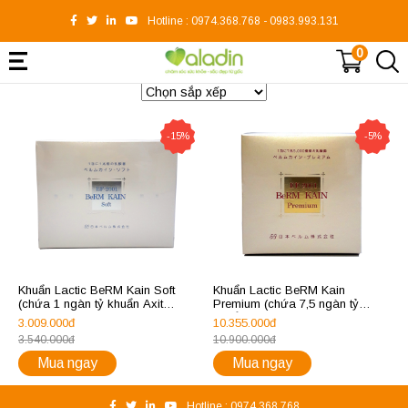
Hotline :
0974.368.768
-
0983.993.131
0
-15%
-5%
Khuẩn Lactic BeRM Kain Soft
Khuẩn Lactic BeRM Kain
(chứa 1 ngàn tỷ khuẩn Axit
Premium (chứa 7,5 ngàn tỷ
lactic)
khuẩn axit lactic)
3.009.000đ
10.355.000đ
3.540.000đ
10.900.000đ
Mua ngay
Mua ngay
Hotline :
0974.368.768