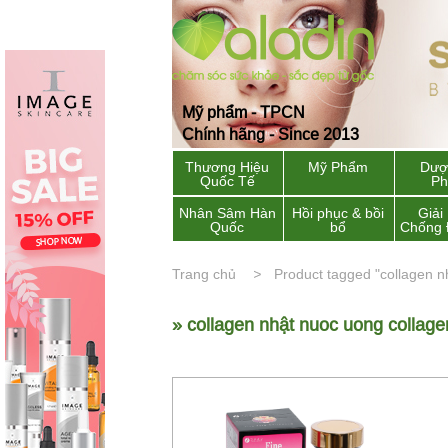
Mỹ phẩm - TPCN
Chính hãng - Since 2013
Thương Hiệu
Mỹ Phẩm
Dượ
Quốc Tế
P
Nhân Sâm Hàn
Hồi phục & bồi
Giải
Quốc
bổ
Chống 
Trang chủ
Product tagged "collagen n
» collagen nhật nuoc uong collage