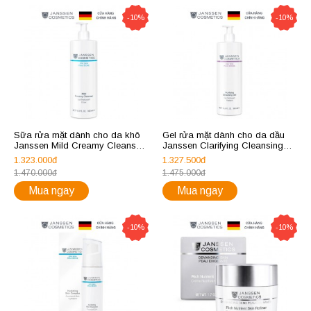
-10%
-10%
Sữa rửa mặt dành cho da khô
Gel rửa mặt dành cho da dầu
Janssen Mild Creamy Cleanser
Janssen Clarifying Cleansing
500ml
Gel 500ml
1.323.000đ
1.327.500đ
1.470.000đ
1.475.000đ
Mua ngay
Mua ngay
-10%
-10%