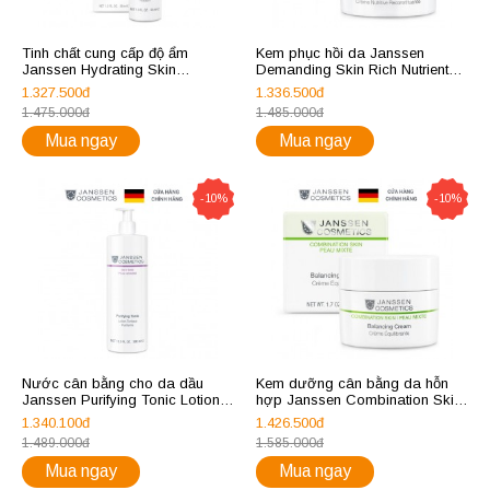
Tinh chất cung cấp độ ẩm
Kem phục hồi da Janssen
Janssen Hydrating Skin
Demanding Skin Rich Nutrient
Complex 30ml
Skin Refiner 50ml
1.327.500đ
1.336.500đ
1.475.000đ
1.485.000đ
Mua ngay
Mua ngay
-10%
-10%
Nước cân bằng cho da dầu
Kem dưỡng cân bằng da hỗn
Janssen Purifying Tonic Lotion
hợp Janssen Combination Skin
500ml
Balancing Cream
1.340.100đ
1.426.500đ
1.489.000đ
1.585.000đ
Mua ngay
Mua ngay