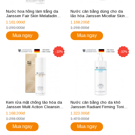
Nước hoa hồng làm trắng da
Nước cân bằng dùng cho da
Janssen Fair Skin Melafadin
lão hóa Janssen Micellar Skin
Toner 100ml
Tonic
1.161.000đ
1.168.200đ
1.290.000đ
1.298.000đ
Mua ngay
Mua ngay
-10%
-10%
Kem rửa mặt chống lão hóa da
Nước cân bằng cho da khô
Janssen Multi Action Cleansing
Janssen Radiant Firming Tonic
Balm 50ml
500ml
1.168.200đ
1.323.000đ
1.298.000đ
1.470.000đ
Mua ngay
Mua ngay