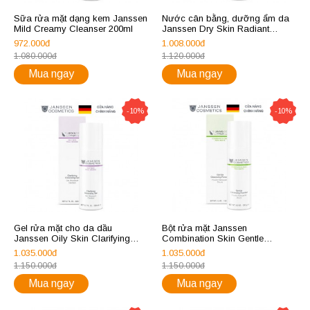
Sữa rửa mặt dạng kem Janssen
Nước cân bằng, dưỡng ẩm da
Mild Creamy Cleanser 200ml
Janssen Dry Skin Radiant
Firming Tonic 200ml
972.000đ
1.008.000đ
1.080.000đ
1.120.000đ
Mua ngay
Mua ngay
-10%
-10%
Gel rửa mặt cho da dầu
Bột rửa mặt Janssen
Janssen Oily Skin Clarifying
Combination Skin Gentle
Cleansing Gel 200ml
Cleansing Powder 100ml
1.035.000đ
1.035.000đ
1.150.000đ
1.150.000đ
Mua ngay
Mua ngay