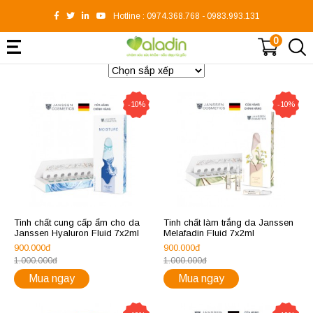
Hotline :
0974.368.768
-
0983.993.131
0
-10%
-10%
Tinh chất cung cấp ẩm cho da
Tinh chất làm trắng da Janssen
Janssen Hyaluron Fluid 7x2ml
Melafadin Fluid 7x2ml
900.000đ
900.000đ
1.000.000đ
1.000.000đ
Mua ngay
Mua ngay