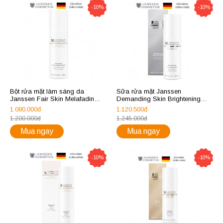
-10%
-10%
Bột rửa mặt làm sáng da
Sữa rửa mặt Janssen
Janssen Fair Skin Melafadin
Demanding Skin Brightening
Cleansing Powder 100ml
Face Cleanser 200ml
1.080.000đ
1.120.500đ
1.200.000đ
1.245.000đ
Mua ngay
Mua ngay
-10%
-10%