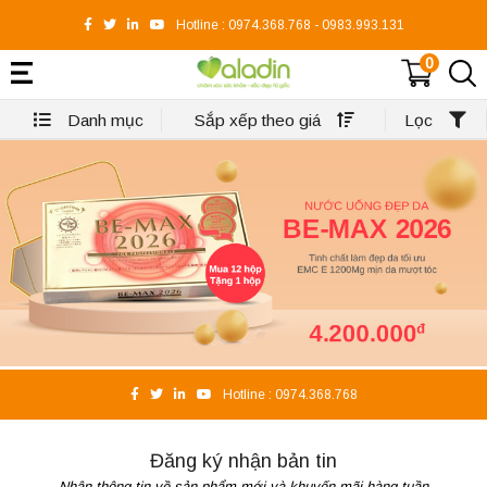
Hotline :
0974.368.768
-
0983.993.131
0
Danh mục
Sắp xếp theo giá
Lọc
Hotline :
0974.368.768
Đăng ký nhận bản tin
Nhận thông tin về sản phẩm mới và khuyến mãi hàng tuần