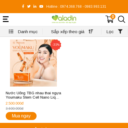
Hotline :
0974.368.768
-
0983.993.131
0
Danh mục
Sắp xếp theo giá
Lọc
-31%
Nước Uống TBG nhau thai ngựa
Youmaku Stem Cell Nano Liquid
(10 chai x 30ml)
2.500.000đ
3.600.000đ
Mua ngay