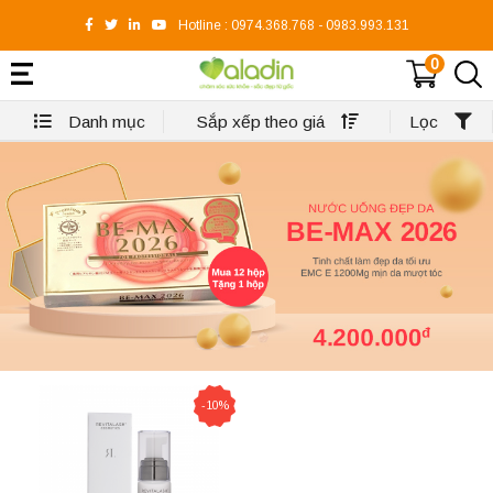
Hotline :
0974.368.768
-
0983.993.131
0
Danh mục
Sắp xếp theo giá
Lọc
-10%