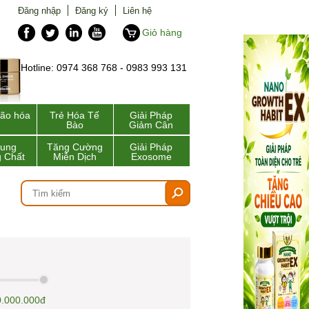
Đăng nhập
Đăng ký
Liên hệ
Giỏ hàng
Hotline: 0974 368 768 - 0983 993 131
lão hóa
Trẻ Hóa Tế
Giải Pháp
Bào
Giảm Cân
Sung
Tăng Cường
Giải Pháp
 Chất
Miễn Dịch
Exosome
.000.000đ