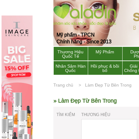
Mỹ phẩm - TPCN
Chính hãng - Since 2013
Thương Hiệu
Mỹ Phẩm
Dượ
Quốc Tế
P
Nhân Sâm Hàn
Hồi phục & bồi
Giải
Quốc
bổ
Chống 
Trang chủ
Làm Đẹp Từ Bên Trong
» Làm Đẹp Từ Bên Trong
TÌM KIẾM
THƯƠNG HIỆU