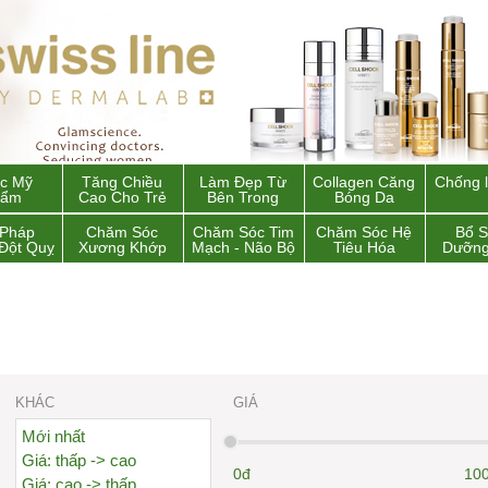
c Mỹ
Tăng Chiều
Làm Đẹp Từ
Collagen Căng
Chống 
hẩm
Cao Cho Trẻ
Bên Trong
Bóng Da
 Pháp
Chăm Sóc
Chăm Sóc Tim
Chăm Sóc Hệ
Bổ 
Đột Quỵ
Xương Khớp
Mạch - Não Bộ
Tiêu Hóa
Dưỡng
KHÁC
GIÁ
Mới nhất
Giá: thấp -> cao
0đ
100
Giá: cao -> thấp