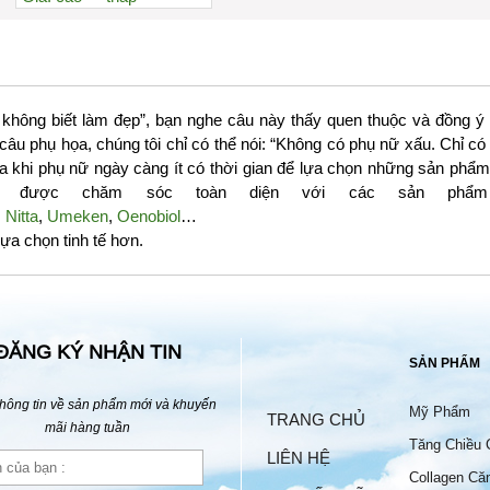
Xem nhiều nhất
Nhiều nhận xét
Đánh giá cao nhất
Tên A->Z
không biết làm đẹp”, bạn nghe câu này thấy quen thuộc và đồng ý 
 câu phụ họa, chúng tôi chỉ có thể nói: “Không có phụ nữ xấu. Chỉ
a khi phụ nữ ngày càng ít có thời gian để lựa chọn những sản phẩm 
ẽ được chăm sóc toàn diện với các sản phẩm
,
Nitta
,
Umeken
,
Oenobiol
…
ựa chọn tinh tế hơn.
ĐĂNG KÝ NHẬN TIN
SẢN PHẨM
hông tin về sản phẩm mới và khuyến
Mỹ Phẩm
TRANG CHỦ
mãi hàng tuần
Tăng Chiều 
LIÊN HỆ
Collagen Că