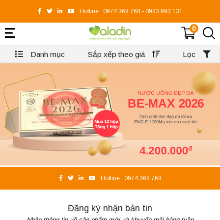
Hotline :
0974.368.768
-
0983.993.131
0
Danh mục
Sắp xếp theo giá
Lọc
Hotline :
0974.368.768
Đăng ký nhận bản tin
Nhận thông tin về sản phẩm mới và khuyến mãi hàng tuần