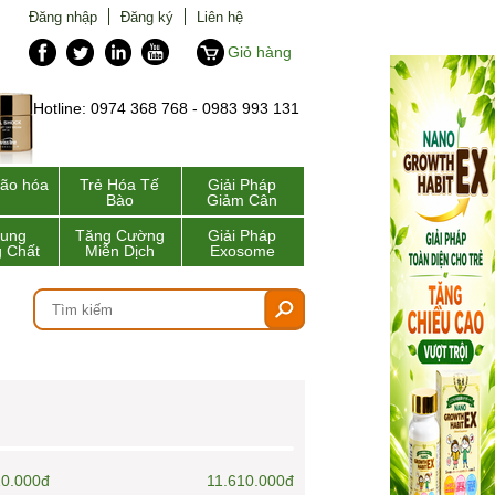
Đăng nhập
Đăng ký
Liên hệ
Giỏ hàng
Hotline: 0974 368 768 - 0983 993 131
lão hóa
Trẻ Hóa Tế
Giải Pháp
Bào
Giảm Cân
Sung
Tăng Cường
Giải Pháp
 Chất
Miễn Dịch
Exosome
10.000đ
11.610.000đ