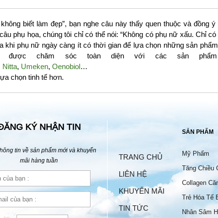
không biết làm đẹp”, bạn nghe câu này thấy quen thuộc và đồng ý 
 câu phụ họa, chúng tôi chỉ có thể nói: “Không có phụ nữ xấu. Chỉ
a khi phụ nữ ngày càng ít có thời gian để lựa chọn những sản phẩm 
ẽ được chăm sóc toàn diện với các sản phẩm
,
Nitta
,
Umeken
,
Oenobiol
…
ựa chọn tinh tế hơn.
ĐĂNG KÝ NHẬN TIN
SẢN PHẨM
hông tin về sản phẩm mới và khuyến
Mỹ Phẩm
TRANG CHỦ
mãi hàng tuần
Tăng Chiều 
LIÊN HỆ
Collagen Că
KHUYẾN MÃI
Trẻ Hóa Tế 
TIN TỨC
Nhân Sâm H