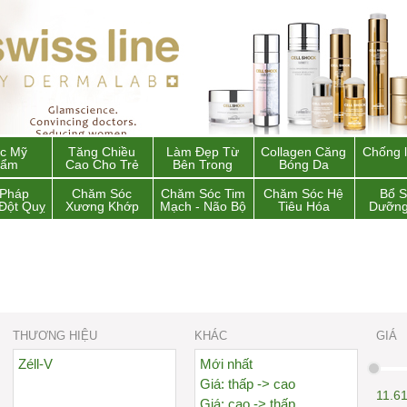
c Mỹ
Tăng Chiều
Làm Đẹp Từ
Collagen Căng
Chống 
hẩm
Cao Cho Trẻ
Bên Trong
Bóng Da
 Pháp
Chăm Sóc
Chăm Sóc Tim
Chăm Sóc Hệ
Bổ 
Đột Quỵ
Xương Khớp
Mạch - Não Bộ
Tiêu Hóa
Dưỡng
THƯƠNG HIỆU
KHÁC
GIÁ
Zéll-V
Mới nhất
Giá: thấp -> cao
11.6
Giá: cao -> thấp