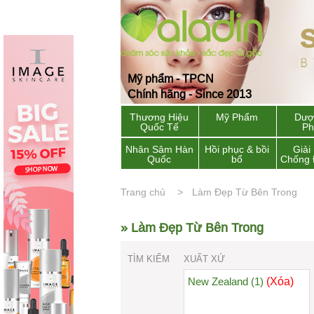
Mỹ phẩm - TPCN
Chính hãng - Since 2013
Thương Hiệu
Mỹ Phẩm
Dượ
Quốc Tế
P
Nhân Sâm Hàn
Hồi phục & bồi
Giải
Quốc
bổ
Chống 
Trang chủ
Làm Đẹp Từ Bên Trong
» Làm Đẹp Từ Bên Trong
TÌM KIẾM
XUẤT XỨ
(Xóa)
New Zealand (1)