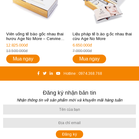
Viên uống tế bào gốc nhau thai
Liệu pháp tế b.ào g.ốc nhau thai
hươu Age No More – Cervine
cừu Age No More
20,000mg
12.825.000đ
6.650.000đ
13.500.000đ
7.000.000đ
Mua ngay
Mua ngay
Hotline :
0974.368.768
Đăng ký nhận bản tin
Nhận thông tin về sản phẩm mới và khuyến mãi hàng tuần