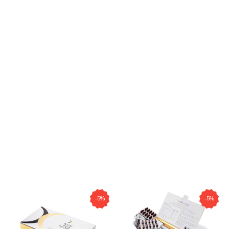
-5%
-5%