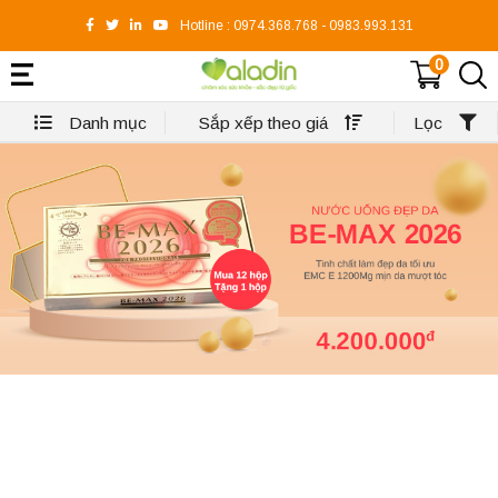
Hotline :
0974.368.768
-
0983.993.131
0
Danh mục
Sắp xếp theo giá
Lọc