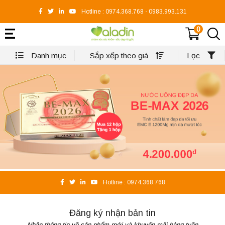
Hotline :
0974.368.768
-
0983.993.131
0
Danh mục
Sắp xếp theo giá
Lọc
Hotline :
0974.368.768
Đăng ký nhận bản tin
Nhận thông tin về sản phẩm mới và khuyến mãi hàng tuần