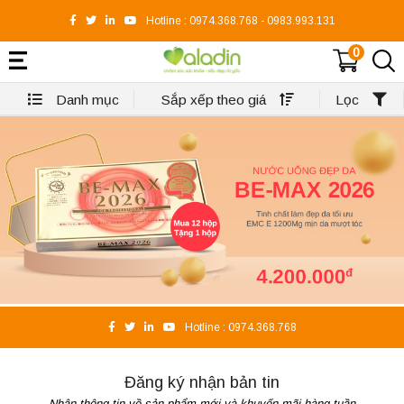
Hotline :
0974.368.768
-
0983.993.131
0
Danh mục
Sắp xếp theo giá
Lọc
Hotline :
0974.368.768
Đăng ký nhận bản tin
Nhận thông tin về sản phẩm mới và khuyến mãi hàng tuần