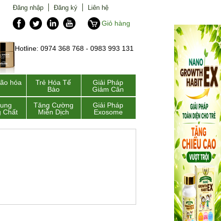
Đăng nhập
Đăng ký
Liên hệ
Giỏ hàng
Hotline: 0974 368 768 - 0983 993 131
lão hóa
Trẻ Hóa Tế
Giải Pháp
Bào
Giảm Cân
Sung
Tăng Cường
Giải Pháp
 Chất
Miễn Dịch
Exosome