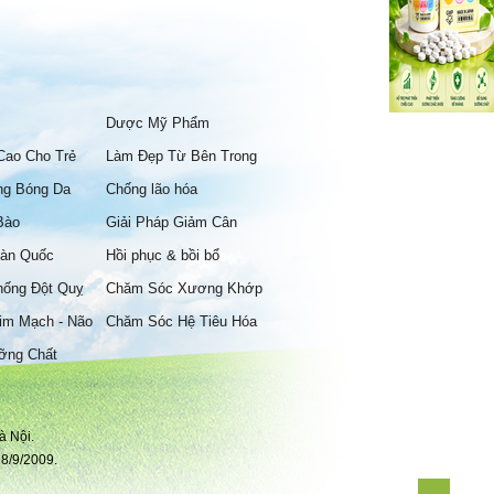
Dược Mỹ Phẩm
Cao Cho Trẻ
Làm Đẹp Từ Bên Trong
ng Bóng Da
Chống lão hóa
Bào
Giải Pháp Giảm Cân
àn Quốc
Hồi phục & bồi bổ
hống Đột Quỵ
Chăm Sóc Xương Khớp
im Mạch - Não
Chăm Sóc Hệ Tiêu Hóa
ỡng Chất
à Nội.
8/9/2009.