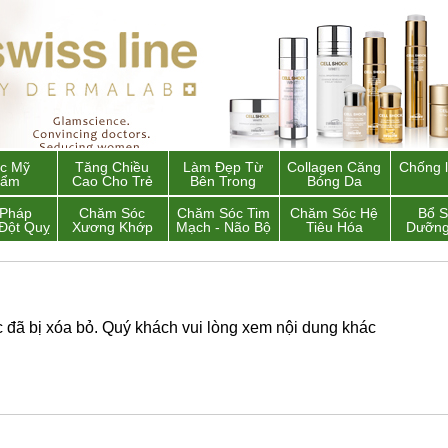
c Mỹ
Tăng Chiều
Làm Đẹp Từ
Collagen Căng
Chống 
hẩm
Cao Cho Trẻ
Bên Trong
Bóng Da
 Pháp
Chăm Sóc
Chăm Sóc Tim
Chăm Sóc Hệ
Bổ 
Đột Quỵ
Xương Khớp
Mạch - Não Bộ
Tiêu Hóa
Dưỡng
đã bị xóa bỏ. Quý khách vui lòng xem nội dung khác