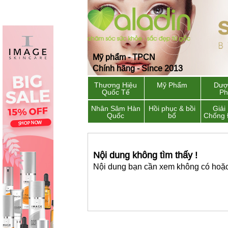
Mỹ phẩm - TPCN
Chính hãng - Since 2013
Thương Hiệu
Mỹ Phẩm
Dượ
Quốc Tế
P
Nhân Sâm Hàn
Hồi phục & bồi
Giải
Quốc
bổ
Chống 
Nội dung không tìm thấy !
Nội dung bạn cần xem không có hoặc 