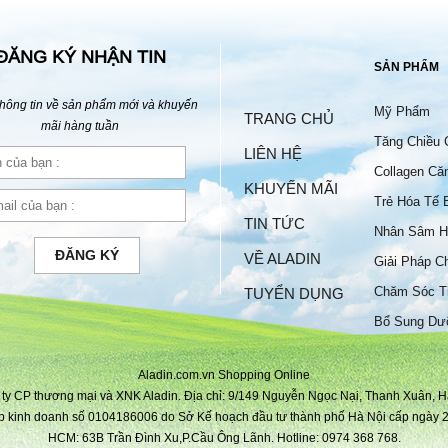
ĐĂNG KÝ NHẬN TIN
SẢN PHẨM
hông tin về sản phẩm mới và khuyến
Mỹ Phẩm
TRANG CHỦ
mãi hàng tuần
Tăng Chiều 
LIÊN HỆ
Collagen Că
KHUYẾN MÃI
Trẻ Hóa Tế 
TIN TỨC
Nhân Sâm H
ĐĂNG KÝ
VỀ ALADIN
Giải Pháp C
Chăm Sóc T
TUYỂN DỤNG
Bộ
Bổ Sung Dư
Aladin.com.vn Shopping Online
ty CP thương mại và XNK Aladin. Địa chỉ: 9/149 Nguyễn Ngọc Nại, Thanh Xuân, H
p kinh doanh số 0104186006 do Sở Kế hoạch đầu tư thành phố Hà Nội cấp ngày 2
HCM: 63B Trần Đình Xu,P.Cầu Ông Lãnh. Hotline: 0974 368 768.