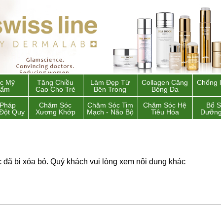
c Mỹ
Tăng Chiều
Làm Đẹp Từ
Collagen Căng
Chống 
hẩm
Cao Cho Trẻ
Bên Trong
Bóng Da
 Pháp
Chăm Sóc
Chăm Sóc Tim
Chăm Sóc Hệ
Bổ 
Đột Quỵ
Xương Khớp
Mạch - Não Bộ
Tiêu Hóa
Dưỡng
đã bị xóa bỏ. Quý khách vui lòng xem nội dung khác