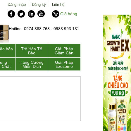
Đăng nhập
Đăng ký
Liên hệ
Giỏ hàng
Hotline: 0974 368 768 - 0983 993 131
lão hóa
Trẻ Hóa Tế
Giải Pháp
Bào
Giảm Cân
Sung
Tăng Cường
Giải Pháp
 Chất
Miễn Dịch
Exosome