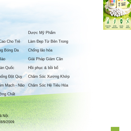
Dược Mỹ Phẩm
Cao Cho Trẻ
Làm Đẹp Từ Bên Trong
ng Bóng Da
Chống lão hóa
Bào
Giải Pháp Giảm Cân
àn Quốc
Hồi phục & bồi bổ
hống Đột Quỵ
Chăm Sóc Xương Khớp
im Mạch - Não
Chăm Sóc Hệ Tiêu Hóa
ỡng Chất
à Nội.
8/9/2009.