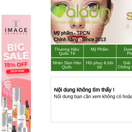
Mỹ phẩm - TPCN
Chính hãng - Since 2013
Thương Hiệu
Mỹ Phẩm
Dượ
Quốc Tế
P
Nhân Sâm Hàn
Hồi phục & bồi
Giải
Quốc
bổ
Chống 
Nội dung không tìm thấy !
Nội dung bạn cần xem không có hoặc 