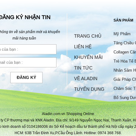
ĐĂNG KÝ NHẬN TIN
SẢN PHẨM
hông tin về sản phẩm mới và khuyến
Mỹ Phẩm
TRANG CHỦ
mãi hàng tuần
Tăng Chiều 
LIÊN HỆ
Collagen Că
KHUYẾN MÃI
Trẻ Hóa Tế 
TIN TỨC
Nhân Sâm H
ĐĂNG KÝ
VỀ ALADIN
Giải Pháp C
Chăm Sóc T
TUYỂN DỤNG
Bộ
Bổ Sung Dư
Aladin.com.vn Shopping Online
ty CP thương mại và XNK Aladin. Địa chỉ: 9/149 Nguyễn Ngọc Nại, Thanh Xuân, H
p kinh doanh số 0104186006 do Sở Kế hoạch đầu tư thành phố Hà Nội cấp ngày 2
HCM: 63B Trần Đình Xu,P.Cầu Ông Lãnh. Hotline: 0974 368 768.