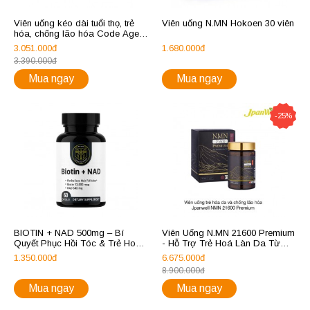
Viên uống kéo dài tuổi thọ, trẻ
Viên uống N.MN Hokoen 30 viên
hóa, chống lão hóa Code Age
Liposomal NM-N Platinum
3.051.000đ
1.680.000đ
3.390.000đ
Mua ngay
Mua ngay
-25%
BIOTIN + NAD 500mg – Bí
Viên Uống N.MN 21600 Premium
Quyết Phục Hồi Tóc & Trẻ Hoá
- Hỗ Trợ Trẻ Hoá Làn Da Từ
Làn Da Từ Bên Trong
Nhật Bản
1.350.000đ
6.675.000đ
8.900.000đ
Mua ngay
Mua ngay