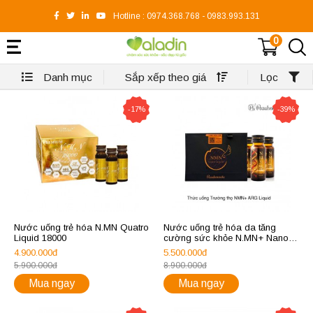
Hotline :
0974.368.768
-
0983.993.131
0
Danh mục
Sắp xếp theo giá
Lọc
-17%
-39%
Nước uống trẻ hóa N.MN Quatro
Nước uống trẻ hóa da tăng
Liquid 18000
cường sức khỏe N.MN+ Nano
Liquid 12000 (12 lọ x 30ml)
4.900.000đ
5.500.000đ
5.900.000đ
8.900.000đ
Mua ngay
Mua ngay