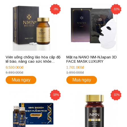
-6%
-10%
Viên uống chống lão hóa cấp độ
Mặt nạ NANO NM-NJapan 3D
tế bào, nâng cao sức khỏe
FACE MASK LUXURY
N.MN+ BIOTECH
6.530.000đ
1.701.000đ
6.880.000đ
1.890.000đ
Mua ngay
Mua ngay
-18%
-10%