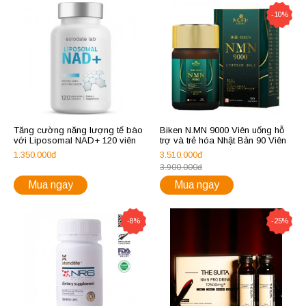
-10%
Tăng cường năng lượng tế bào
Biken N.MN 9000 Viên uống hỗ
với Liposomal NAD+ 120 viên
trợ và trẻ hóa Nhật Bản 90 Viên
1.350.000đ
3.510.000đ
3.900.000đ
Mua ngay
Mua ngay
-8%
-25%