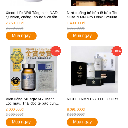
Xtend-Life NR6 Tăng sinh NAD
Nước uống trẻ hóa tế bào The
tự nhiên, chống lão hóa và tăng
Suita N.MN Pro Drink 12500mg
cường tuổi thọ
hộp 10 chai
2.750.000đ
1.490.000đ
2.970.000đ
1.975.000đ
Mua ngay
Mua ngay
-20%
-10%
Viên uống MillagroAG Thanh
NICHIEI NMN+ 27000 LUXURY
Lọc máu, Thải độc tế bào cung
cấp oxy, trẻ hóa da 90 viên
2.000.000đ
8.091.000đ
2.500.000đ
8.990.000đ
Mua ngay
Mua ngay