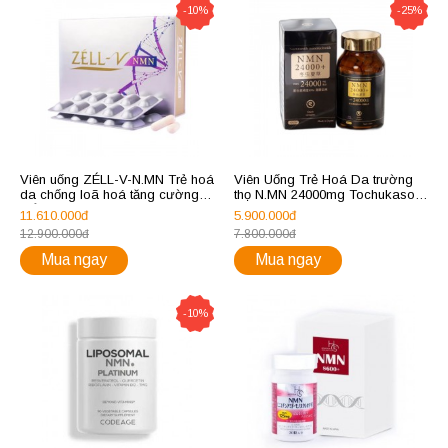
-10%
-25%
Viên uống ZÉLL-V-N.MN Trẻ hoá
Viên Uống Trẻ Hoá Da trường
da chống loã hoá tăng cường
thọ N.MN 24000mg Tochukasou
tuổi thọ
Hoàng Gia Nhật Bản
11.610.000đ
5.900.000đ
12.900.000đ
7.800.000đ
Mua ngay
Mua ngay
-10%