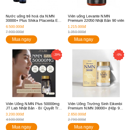
Nước uống trẻ hoá da N.MN
Viên uống Levante N.MN
30000+ Plus Shika Placenta EX
Premium 22050 Nhật Bản 90 viên
tế bào gốc nhau thai huơu
6.500.000đ
1.215.000đ
7.900.000đ
1.350.000đ
Mua ngay
Mua ngay
-29%
-6%
Viên Uống N.MN Plus 50000mg
Viên Uống Trường Sinh Eikenbi
JT Lab Nhật Bản - Bí Quyết Trẻ
Premium N.MN 38000+ (Hộp 90
Hóa Da, Tăng Cường Sức Khỏe
Viên)
3.200.000đ
2.650.000đ
Tổng Thể
4.500.000đ
2.790.000đ
Mua ngay
Mua ngay