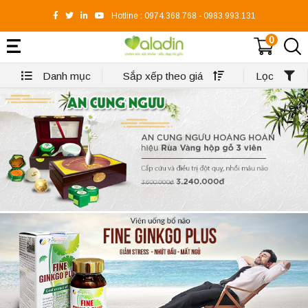
Hotline :
0974.368.768
-
0983.993.131
0
Danh mục
Sắp xếp theo giá
Lọc