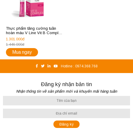
Thực phẩm tăng cường tuần
hoàn máu V Line Vit B Complex
& V Oxy+ Mix
1.301.000đ
1.446.000đ
Mua ngay
Hotline :
0974.368.768
Đăng ký nhận bản tin
Nhận thông tin về sản phẩm mới và khuyến mãi hàng tuần