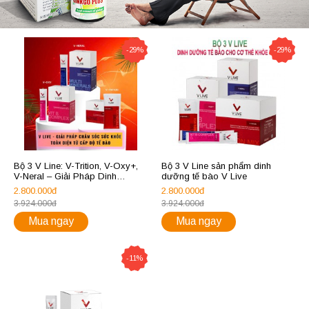
-29%
-29%
Bộ 3 V Line: V-Trition, V-Oxy+,
Bộ 3 V Line sản phẩm dinh
V-Neral – Giải Pháp Dinh
dưỡng tế bào V Live
Dưỡng Toàn Diện Cho Tế Bào
2.800.000đ
2.800.000đ
Khỏe Mạnh
3.924.000đ
3.924.000đ
Mua ngay
Mua ngay
-11%