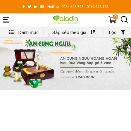
Hotline :
0974.368.768
-
0983.993.131
0
Danh mục
Sắp xếp theo giá
Lọc