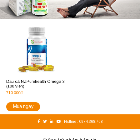
Dầu cá NZPurehealth Omega 3
(100 viên)
710.000đ
Mua ngay
Hotline :
0974.368.768