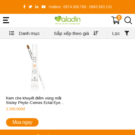
Hotline :
0974.368.768
-
0983.993.131
0
Danh mục
Sắp xếp theo giá
Lọc
Kem che khuyết điểm vùng mắt
Sisley Phyto-Cernes Eclat Eye
Concealer
2.300.000đ
Mua ngay