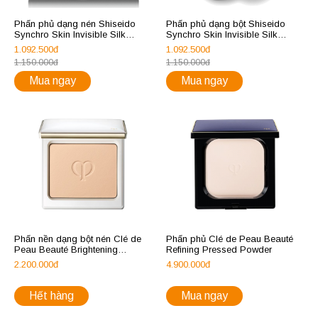
Phấn phủ dạng nén Shiseido
Phấn phủ dạng bột Shiseido
Synchro Skin Invisible Silk
Synchro Skin Invisible Silk
Pressed Powder
Loose Powder
1.092.500đ
1.092.500đ
1.150.000đ
1.150.000đ
Mua ngay
Mua ngay
Phấn nền dạng bột nén Clé de
Phấn phủ Clé de Peau Beauté
Peau Beauté Brightening
Refining Pressed Powder
Powder Foundation
2.200.000đ
4.900.000đ
Hết hàng
Mua ngay