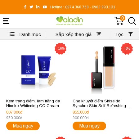
Hotline :
0974.368.768
-
0983.993.131
0
Danh mục
Sắp xếp theo giá
Lọc
-16%
-5%
Kem trang điểm, làm trắng da
Che khuyết điểm Shiseido
Hineko Whitening CC Cream
Synchro Skin Self-Refreshing
Dual-Tip Concealer
807.000đ
855.000đ
950.000đ
900.000đ
Mua ngay
Mua ngay