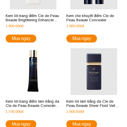
Kem lót trang điểm Cle de Peau
Kem che khuyết điểm Cle de
Beaute Brightening Enhancer
Peau Beaute Concealer
Veil
1.800.000đ
1.900.000đ
Mua ngay
Mua ngay
Kem lót trang điểm làm trắng da
Kem lót làm trắng da Cle de
Cle de Peau Beaute Correcting
Peau Beaute Sheer Fluid Veil
Cream Veil SPF 25
SPF 25
1.700.000đ
1.900.000đ
Mua ngay
Mua ngay