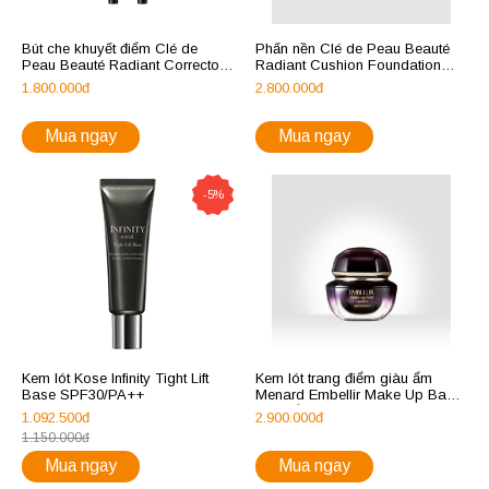
Bút che khuyết điểm Clé de
Phấn nền Clé de Peau Beauté
Peau Beauté Radiant Corrector
Radiant Cushion Foundation
For Eyes
Natural
1.800.000đ
2.800.000đ
Mua ngay
Mua ngay
-5%
Kem lót Kose Infinity Tight Lift
Kem lót trang điểm giàu ẩm
Base SPF30/PA++
Menard Embellir Make Up Base
(giàu ẩm)
1.092.500đ
2.900.000đ
1.150.000đ
Mua ngay
Mua ngay