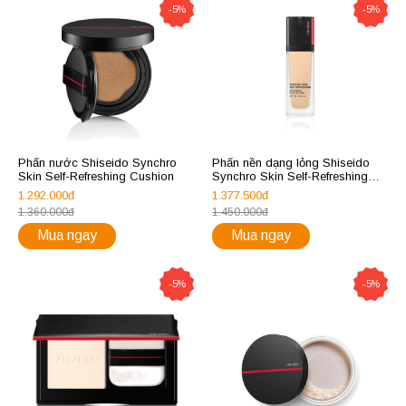
-5%
-5%
Phấn nước Shiseido Synchro
Phấn nền dạng lỏng Shiseido
Skin Self-Refreshing Cushion
Synchro Skin Self-Refreshing
Foundation
1.292.000đ
1.377.500đ
1.360.000đ
1.450.000đ
Mua ngay
Mua ngay
-5%
-5%