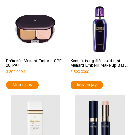
Phấn nền Menard Embellir SPF
Kem lót trang điểm tươi mát
28, PA++
Menard Embellir Make up Base
Fresh
3.800.000đ
2.800.000đ
Mua ngay
Mua ngay