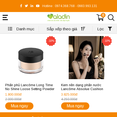
Hotline :
0974.368.768
-
0983.993.131
0
Danh mục
Sắp xếp theo giá
Lọc
-10%
-10%
Phấn phủ Lancôme Long Time
Kem nền dạng phấn nước
No Shine Loose Setting Powder
Lancôme Absolue Cushion
1.800.000đ
3.825.000đ
2.000.000đ
4.250.000đ
Mua ngay
Mua ngay