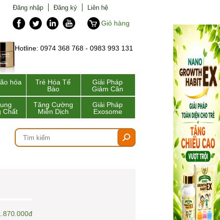
Đăng nhập
Đăng ký
Liên hệ
Giỏ hàng
Hotline: 0974 368 768 - 0983 993 131
lão hóa
Trẻ Hóa Tế
Giải Pháp
Bào
Giảm Cân
Sung
Tăng Cường
Giải Pháp
 Chất
Miễn Dịch
Exosome
1.870.000đ