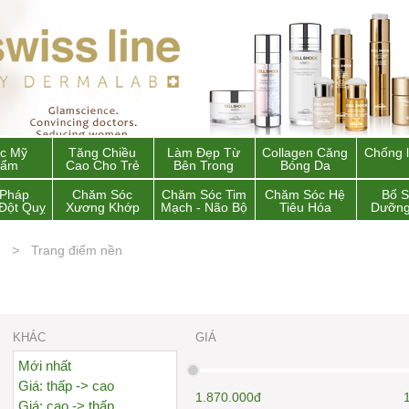
c Mỹ
Tăng Chiều
Làm Đẹp Từ
Collagen Căng
Chống 
hẩm
Cao Cho Trẻ
Bên Trong
Bóng Da
 Pháp
Chăm Sóc
Chăm Sóc Tim
Chăm Sóc Hệ
Bổ 
Đột Quỵ
Xương Khớp
Mạch - Não Bộ
Tiêu Hóa
Dưỡng
Trang điểm nền
KHÁC
GIÁ
Mới nhất
Giá: thấp -> cao
1.870.000đ
Giá: cao -> thấp