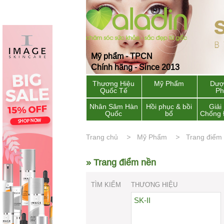
Mỹ phẩm - TPCN
Chính hãng - Since 2013
Thương Hiệu
Mỹ Phẩm
Dượ
Quốc Tế
P
Nhân Sâm Hàn
Hồi phục & bồi
Giải
Quốc
bổ
Chống 
Trang chủ
Mỹ Phẩm
Trang điểm
» Trang điểm nền
TÌM KIẾM
THƯƠNG HIỆU
SK-II