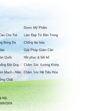
Dược Mỹ Phẩm
Cao Cho Trẻ
Làm Đẹp Từ Bên Trong
ng Bóng Da
Chống lão hóa
Bào
Giải Pháp Giảm Cân
àn Quốc
Hồi phục & bồi bổ
hống Đột Quỵ
Chăm Sóc Xương Khớp
im Mạch - Não
Chăm Sóc Hệ Tiêu Hóa
ỡng Chất
à Nội.
8/9/2009.