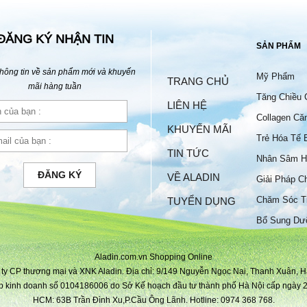
ĐĂNG KÝ NHẬN TIN
SẢN PHẨM
hông tin về sản phẩm mới và khuyến
Mỹ Phẩm
TRANG CHỦ
mãi hàng tuần
Tăng Chiều 
LIÊN HỆ
Collagen Că
KHUYẾN MÃI
Trẻ Hóa Tế 
TIN TỨC
Nhân Sâm H
ĐĂNG KÝ
VỀ ALADIN
Giải Pháp C
Chăm Sóc T
TUYỂN DỤNG
Bộ
Bổ Sung Dư
Aladin.com.vn Shopping Online
ty CP thương mại và XNK Aladin. Địa chỉ: 9/149 Nguyễn Ngọc Nại, Thanh Xuân, H
p kinh doanh số 0104186006 do Sở Kế hoạch đầu tư thành phố Hà Nội cấp ngày 2
HCM: 63B Trần Đình Xu,P.Cầu Ông Lãnh. Hotline: 0974 368 768.