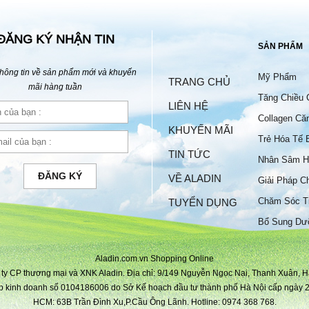
ĐĂNG KÝ NHẬN TIN
SẢN PHẨM
hông tin về sản phẩm mới và khuyến
Mỹ Phẩm
TRANG CHỦ
mãi hàng tuần
Tăng Chiều 
LIÊN HỆ
Collagen Că
KHUYẾN MÃI
Trẻ Hóa Tế 
TIN TỨC
Nhân Sâm H
ĐĂNG KÝ
VỀ ALADIN
Giải Pháp C
Chăm Sóc T
TUYỂN DỤNG
Bộ
Bổ Sung Dư
Aladin.com.vn Shopping Online
ty CP thương mại và XNK Aladin. Địa chỉ: 9/149 Nguyễn Ngọc Nại, Thanh Xuân, H
p kinh doanh số 0104186006 do Sở Kế hoạch đầu tư thành phố Hà Nội cấp ngày 2
HCM: 63B Trần Đình Xu,P.Cầu Ông Lãnh. Hotline: 0974 368 768.