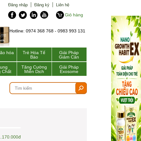
Đăng nhập
Đăng ký
Liên hệ
Giỏ hàng
Hotline: 0974 368 768 - 0983 993 131
lão hóa
Trẻ Hóa Tế
Giải Pháp
Bào
Giảm Cân
Sung
Tăng Cường
Giải Pháp
 Chất
Miễn Dịch
Exosome
1.170.000đ