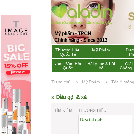
Mỹ phẩm - TPCN
Chính hãng - Since 2013
Thương Hiệu
Mỹ Phẩm
Dượ
Quốc Tế
P
Nhân Sâm Hàn
Hồi phục & bồi
Giải
Quốc
bổ
Chống 
Trang chủ
Mỹ Phẩm
Tóc & món
» Dầu gội & xả
TÌM KIẾM
THƯƠNG HIỆU
RevitaLash