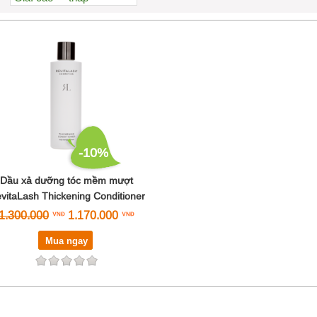
Xem nhiều nhất
Nhiều nhận xét
Đánh giá cao nhất
Tên A->Z
-10%
Dầu xả dưỡng tóc mềm mượt
vitaLash Thickening Conditioner
1.300.000
1.170.000
Mua ngay