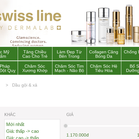
c Mỹ
Tăng Chiều
Làm Đẹp Từ
Collagen Căng
Chống 
hẩm
Cao Cho Trẻ
Bên Trong
Bóng Da
 Pháp
Chăm Sóc
Chăm Sóc Tim
Chăm Sóc Hệ
Bổ 
Đột Quỵ
Xương Khớp
Mạch - Não Bộ
Tiêu Hóa
Dưỡng
g
Dầu gội & xả
KHÁC
GIÁ
Mới nhất
Giá: thấp -> cao
1.170.000đ
Giá: cao -> thấp