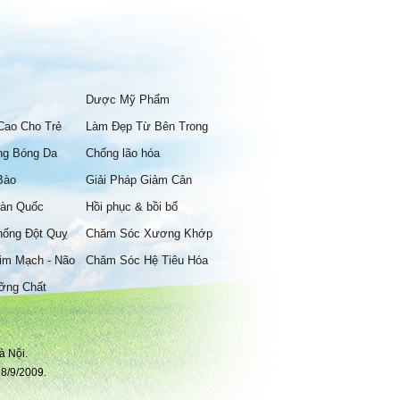
Dược Mỹ Phẩm
Cao Cho Trẻ
Làm Đẹp Từ Bên Trong
ng Bóng Da
Chống lão hóa
Bào
Giải Pháp Giảm Cân
àn Quốc
Hồi phục & bồi bổ
hống Đột Quỵ
Chăm Sóc Xương Khớp
im Mạch - Não
Chăm Sóc Hệ Tiêu Hóa
ỡng Chất
à Nội.
8/9/2009.