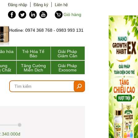
Đăng nhập
Đăng ký
Liên hệ
Giỏ hàng
Hotline: 0974 368 768 - 0983 993 131
lão hóa
Trẻ Hóa Tế
Giải Pháp
Bào
Giảm Cân
Sung
Tăng Cường
Giải Pháp
 Chất
Miễn Dịch
Exosome
2.340.000đ