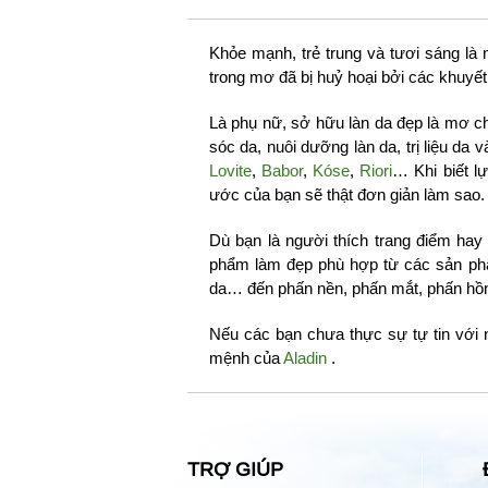
Khỏe mạnh, trẻ trung và tươi sáng là 
trong mơ đã bị huỷ hoại bởi các khuyế
Là phụ nữ, sở hữu làn da đẹp là mơ 
sóc da, nuôi dưỡng làn da, trị liệu d
Lovite
,
Babor
,
Kóse
,
Riori
… Khi biết l
ước của bạn sẽ thật đơn giản làm sao.
Dù bạn là người thích trang điểm hay
phẩm làm đẹp phù hợp từ các sản ph
da… đến phấn nền, phấn mắt, phấn hồ
Nếu các bạn chưa thực sự tự tin với 
mệnh của
Aladin
.
TRỢ GIÚP