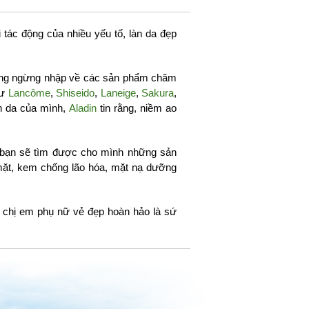
 tác động của nhiều yếu tố, làn da đẹp
ng ngừng nhập về các sản phẩm chăm
hư
Lancôme
,
Shiseido
,
Laneige
,
Sakura
,
n da của mình,
Aladin
tin rằng, niềm ao
 bạn sẽ tìm được cho mình những sản
ặt, kem chống lão hóa, mặt nạ dưỡng
o chị em phụ nữ vẻ đẹp hoàn hảo là sứ