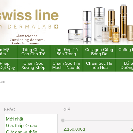
c Mỹ
Tăng Chiều
Làm Đẹp Từ
Collagen Căng
Chống 
hẩm
Cao Cho Trẻ
Bên Trong
Bóng Da
 Pháp
Chăm Sóc
Chăm Sóc Tim
Chăm Sóc Hệ
Bổ 
Đột Quỵ
Xương Khớp
Mạch - Não Bộ
Tiêu Hóa
Dưỡng
Nam
KHÁC
GIÁ
Mới nhất
Giá: thấp -> cao
2.160.000đ
Giá: cao -> thấp