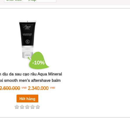
Xem nhiều nhất
Nhiều nhận xét
Đánh giá cao nhất
Tên A->Z
-10%
 dịu da sau cạo râu Aqua Mineral
xi smooth men’s aftershave balm
2.600.000
2.340.000
Hết hàng