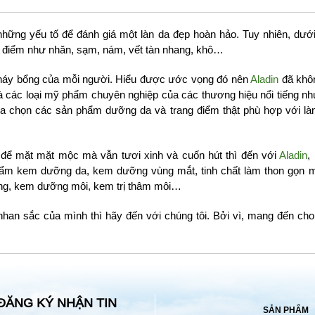
những yếu tố để đánh giá một làn da đẹp hoàn hảo. Tuy nhiên, dưới
t điểm như nhăn, sạm, nám, vết tàn nhang, khô…
cháy bổng của mỗi người. Hiểu được ước vọng đó nên
Aladin
đã khô
a và các loại mỹ phẩm chuyên nghiệp của các thương hiệu nổi tiếng n
ựa chọn các sản phẩm dưỡng da và trang điểm thật phù hợp với là
 để mặt mặt mộc mà vẫn tươi xinh và cuốn hút thì đến với
Aladin
,
ẩm kem dưỡng da, kem dưỡng vùng mắt, tinh chất làm thon gọn m
ng, kem dưỡng môi, kem trị thâm môi…
nhan sắc của mình thì hãy đến với chúng tôi. Bởi vì, mang đến ch
ĐĂNG KÝ NHẬN TIN
SẢN PHẨM