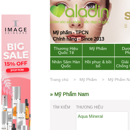
Mỹ phẩm - TPCN
Chính hãng - Since 2013
Thương Hiệu
Mỹ Phẩm
Dượ
Quốc Tế
P
Nhân Sâm Hàn
Hồi phục & bồi
Giải
Quốc
bổ
Chống 
Trang chủ
Mỹ Phẩm
Mỹ Phẩm 
» Mỹ Phẩm Nam
TÌM KIẾM
THƯƠNG HIỆU
Aqua Mineral