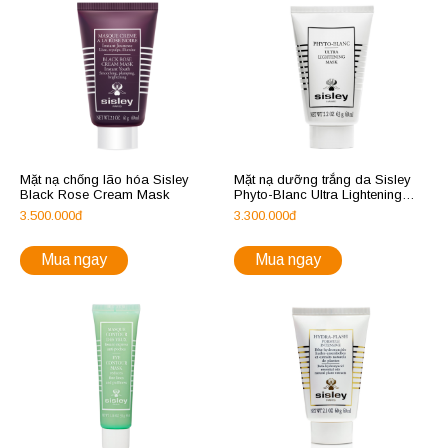
Mặt nạ chống lão hóa Sisley
Mặt nạ dưỡng trắng da Sisley
Black Rose Cream Mask
Phyto-Blanc Ultra Lightening
Mask
3.500.000đ
3.300.000đ
Mua ngay
Mua ngay