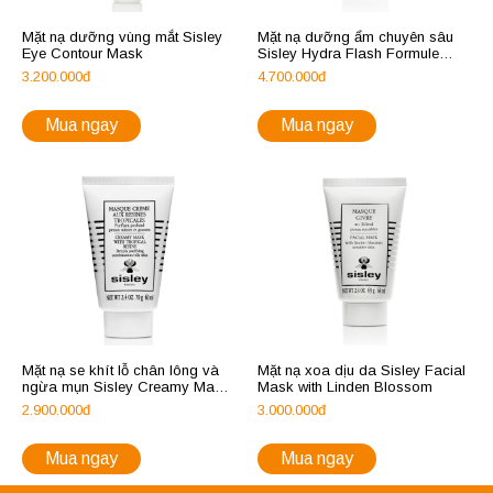
Mặt nạ dưỡng vùng mắt Sisley
Mặt nạ dưỡng ẩm chuyên sâu
Eye Contour Mask
Sisley Hydra Flash Formule
Intensive
3.200.000đ
4.700.000đ
Mua ngay
Mua ngay
Mặt nạ se khít lỗ chân lông và
Mặt nạ xoa dịu da Sisley Facial
ngừa mụn Sisley Creamy Mask
Mask with Linden Blossom
with Tropical Resins
2.900.000đ
3.000.000đ
Mua ngay
Mua ngay