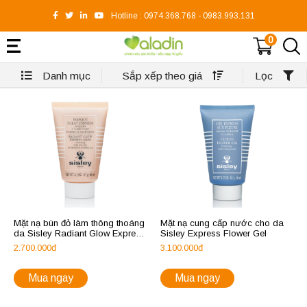
Hotline :
0974.368.768
-
0983.993.131
0
Danh mục
Sắp xếp theo giá
Lọc
Mặt nạ bùn đỏ làm thông thoáng
Mặt nạ cung cấp nước cho da
da Sisley Radiant Glow Express
Sisley Express Flower Gel
Mask
2.700.000đ
3.100.000đ
Mua ngay
Mua ngay