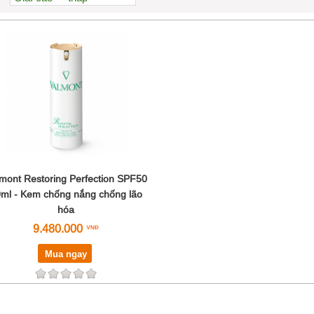
Xem nhiều nhất
Nhiều nhận xét
Đánh giá cao nhất
Tên A->Z
mont Restoring Perfection SPF50
ml - Kem chống nắng chống lão
hóa
9.480.000
Mua ngay