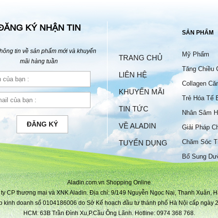
ĐĂNG KÝ NHẬN TIN
SẢN PHẨM
hông tin về sản phẩm mới và khuyến
Mỹ Phẩm
TRANG CHỦ
mãi hàng tuần
Tăng Chiều 
LIÊN HỆ
Collagen Că
KHUYẾN MÃI
Trẻ Hóa Tế 
TIN TỨC
Nhân Sâm H
ĐĂNG KÝ
VỀ ALADIN
Giải Pháp C
Chăm Sóc T
TUYỂN DỤNG
Bộ
Bổ Sung Dư
Aladin.com.vn Shopping Online
ty CP thương mại và XNK Aladin. Địa chỉ: 9/149 Nguyễn Ngọc Nại, Thanh Xuân, H
p kinh doanh số 0104186006 do Sở Kế hoạch đầu tư thành phố Hà Nội cấp ngày 2
HCM: 63B Trần Đình Xu,P.Cầu Ông Lãnh. Hotline: 0974 368 768.