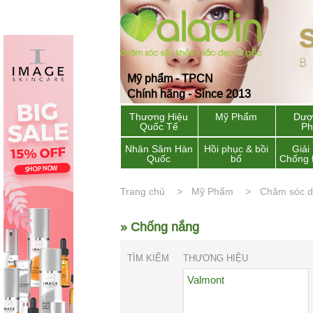
Mỹ phẩm - TPCN
Chính hãng - Since 2013
Thương Hiệu
Mỹ Phẩm
Dượ
Quốc Tế
P
Nhân Sâm Hàn
Hồi phục & bồi
Giải
Quốc
bổ
Chống 
Trang chủ
Mỹ Phẩm
Chăm sóc 
» Chống nắng
TÌM KIẾM
THƯƠNG HIỆU
Valmont