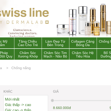
c Mỹ
Tăng Chiều
Làm Đẹp Từ
Collagen Căng
Chống 
hẩm
Cao Cho Trẻ
Bên Trong
Bóng Da
 Pháp
Chăm Sóc
Chăm Sóc Tim
Chăm Sóc Hệ
Bổ 
Đột Quỵ
Xương Khớp
Mạch - Não Bộ
Tiêu Hóa
Dưỡng
da
Chống nắng
KHÁC
GIÁ
Mới nhất
Giá: thấp -> cao
8.660.000đ
Giá: cao -> thấp