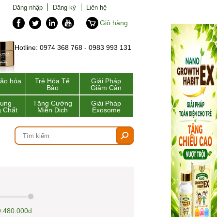
Đăng nhập
Đăng ký
Liên hệ
Giỏ hàng
Hotline: 0974 368 768 - 0983 993 131
lão hóa
Trẻ Hóa Tế
Giải Pháp
Bào
Giảm Cân
Sung
Tăng Cường
Giải Pháp
 Chất
Miễn Dịch
Exosome
9.480.000đ