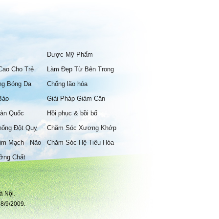
Dược Mỹ Phẩm
Cao Cho Trẻ
Làm Đẹp Từ Bên Trong
ng Bóng Da
Chống lão hóa
Bào
Giải Pháp Giảm Cân
àn Quốc
Hồi phục & bồi bổ
hống Đột Quỵ
Chăm Sóc Xương Khớp
im Mạch - Não
Chăm Sóc Hệ Tiêu Hóa
ỡng Chất
à Nội.
8/9/2009.