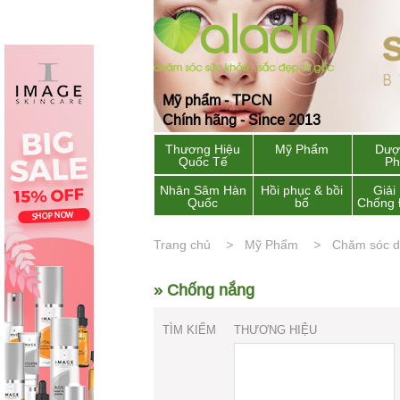
Mỹ phẩm - TPCN
Chính hãng - Since 2013
Thương Hiệu
Mỹ Phẩm
Dượ
Quốc Tế
P
Nhân Sâm Hàn
Hồi phục & bồi
Giải
Quốc
bổ
Chống 
Trang chủ
Mỹ Phẩm
Chăm sóc 
» Chống nắng
TÌM KIẾM
THƯƠNG HIỆU