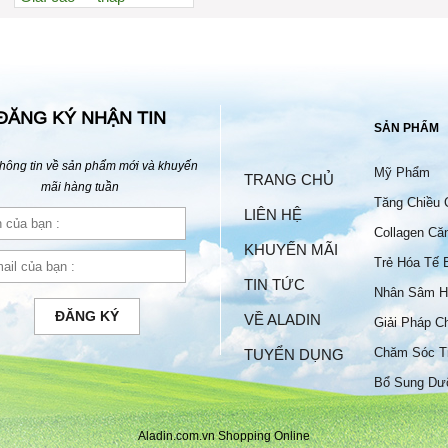
Xem nhiều nhất
Nhiều nhận xét
Đánh giá cao nhất
Tên A->Z
ĐĂNG KÝ NHẬN TIN
SẢN PHẨM
hông tin về sản phẩm mới và khuyến
Mỹ Phẩm
TRANG CHỦ
mãi hàng tuần
Tăng Chiều 
LIÊN HỆ
Collagen Că
KHUYẾN MÃI
Trẻ Hóa Tế 
TIN TỨC
Nhân Sâm H
ĐĂNG KÝ
VỀ ALADIN
Giải Pháp C
Chăm Sóc T
TUYỂN DỤNG
Bộ
Bổ Sung Dư
Aladin.com.vn Shopping Online