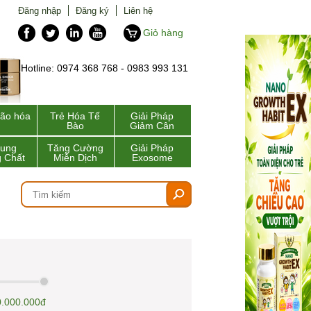
Đăng nhập
Đăng ký
Liên hệ
Giỏ hàng
Hotline: 0974 368 768 - 0983 993 131
lão hóa
Trẻ Hóa Tế
Giải Pháp
Bào
Giảm Cân
Sung
Tăng Cường
Giải Pháp
 Chất
Miễn Dịch
Exosome
.000.000đ