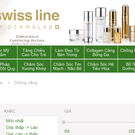
c Mỹ
Tăng Chiều
Làm Đẹp Từ
Collagen Căng
Chống 
hẩm
Cao Cho Trẻ
Bên Trong
Bóng Da
 Pháp
Chăm Sóc
Chăm Sóc Tim
Chăm Sóc Hệ
Bổ 
Đột Quỵ
Xương Khớp
Mạch - Não Bộ
Tiêu Hóa
Dưỡng
da
Chống nắng
KHÁC
GIÁ
Mới nhất
Giá: thấp -> cao
0đ
100
Giá: cao -> thấp