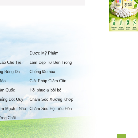
Dược Mỹ Phẩm
Cao Cho Trẻ
Làm Đẹp Từ Bên Trong
ng Bóng Da
Chống lão hóa
Bào
Giải Pháp Giảm Cân
àn Quốc
Hồi phục & bồi bổ
hống Đột Quỵ
Chăm Sóc Xương Khớp
im Mạch - Não
Chăm Sóc Hệ Tiêu Hóa
ỡng Chất