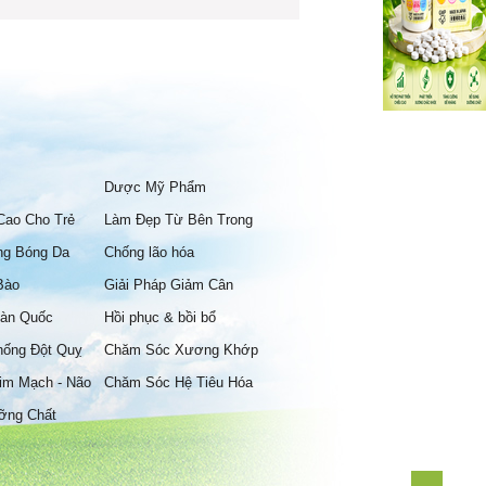
Dược Mỹ Phẩm
Cao Cho Trẻ
Làm Đẹp Từ Bên Trong
ng Bóng Da
Chống lão hóa
Bào
Giải Pháp Giảm Cân
àn Quốc
Hồi phục & bồi bổ
hống Đột Quỵ
Chăm Sóc Xương Khớp
im Mạch - Não
Chăm Sóc Hệ Tiêu Hóa
ỡng Chất