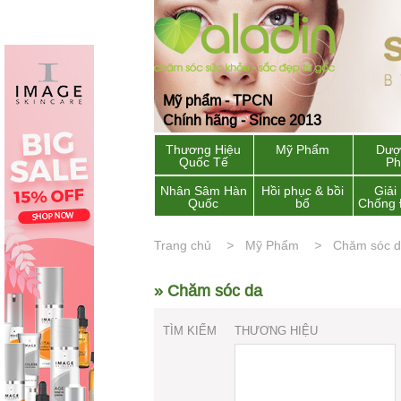
Mỹ phẩm - TPCN
Chính hãng - Since 2013
Thương Hiệu
Mỹ Phẩm
Dượ
Quốc Tế
P
Nhân Sâm Hàn
Hồi phục & bồi
Giải
Quốc
bổ
Chống 
Trang chủ
Mỹ Phẩm
Chăm sóc 
» Chăm sóc da
TÌM KIẾM
THƯƠNG HIỆU