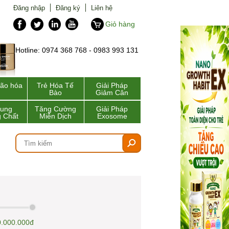
Đăng nhập
Đăng ký
Liên hệ
Giỏ hàng
Hotline: 0974 368 768 - 0983 993 131
lão hóa
Trẻ Hóa Tế
Giải Pháp
Bào
Giảm Cân
Sung
Tăng Cường
Giải Pháp
 Chất
Miễn Dịch
Exosome
.000.000đ