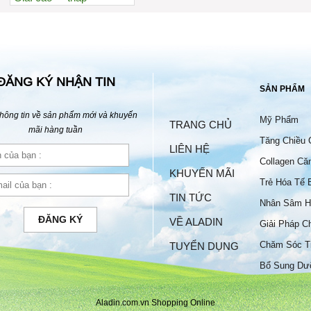
Xem nhiều nhất
Nhiều nhận xét
Đánh giá cao nhất
Tên A->Z
ĐĂNG KÝ NHẬN TIN
SẢN PHẨM
hông tin về sản phẩm mới và khuyến
Mỹ Phẩm
TRANG CHỦ
mãi hàng tuần
Tăng Chiều 
LIÊN HỆ
Collagen Că
KHUYẾN MÃI
Trẻ Hóa Tế 
TIN TỨC
Nhân Sâm H
ĐĂNG KÝ
VỀ ALADIN
Giải Pháp C
Chăm Sóc T
TUYỂN DỤNG
Bộ
Bổ Sung Dư
Aladin.com.vn Shopping Online