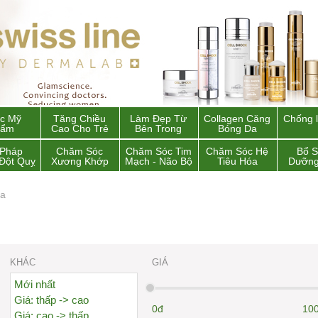
c Mỹ
Tăng Chiều
Làm Đẹp Từ
Collagen Căng
Chống 
hẩm
Cao Cho Trẻ
Bên Trong
Bóng Da
 Pháp
Chăm Sóc
Chăm Sóc Tim
Chăm Sóc Hệ
Bổ 
Đột Quỵ
Xương Khớp
Mạch - Não Bộ
Tiêu Hóa
Dưỡng
da
KHÁC
GIÁ
Mới nhất
Giá: thấp -> cao
0đ
100
Giá: cao -> thấp