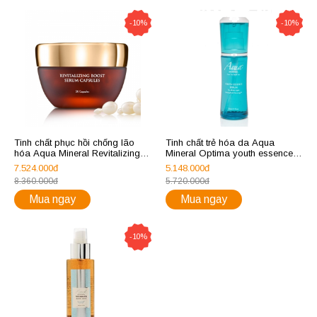
-10%
-10%
Tinh chất phục hồi chống lão
Tinh chất trẻ hóa da Aqua
hóa Aqua Mineral Revitalizing
Mineral Optima youth essence
boost serum capsules
serum
7.524.000đ
5.148.000đ
8.360.000đ
5.720.000đ
Mua ngay
Mua ngay
-10%