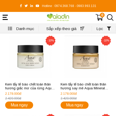
Hotline :
0974.368.768
-
0983.993.131
0
Danh mục
Sắp xếp theo giá
Lọc
-10%
-10%
Kem tẩy tế bào chết toàn thân
Kem tẩy tế bào chết toàn thân
hương giấc mơ của rừng Aqua
hương say mê Aqua Mineral
Mineral Total silk body scrub
Total silk body scrub
2.178.000đ
2.178.000đ
forest dreams
enchantment
2.420.000đ
2.420.000đ
Mua ngay
Mua ngay