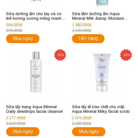
Sữa dưỡng ẩm cho tay và cơ
Sữa tắm dưỡng ẩm Aqua
thể hương sương mỏng manh
Mineral Milk &amp; Moisture
Aqua Mineral Velvet touch hand
Hydrating Bath & Shower Gel
594.000đ
1.980.000đ
and body lotion delicate dew
660.000đ
2.200.000đ
125ml
Mua ngay
Hết hàng
-10%
-10%
Sữa tẩy trang Aqua Mineral
Sữa tẩy tế bào chết cho mặt
Daily dewdrops facial cleanser
Aqua Mineral Milky facial scrub
2.277.000đ
2.970.000đ
2.530.000đ
3.300.000đ
Mua ngay
Mua ngay