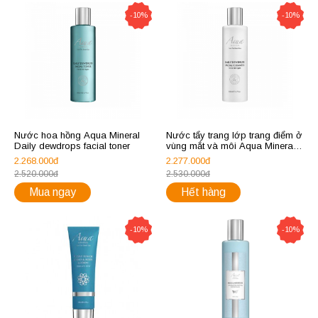
-10%
-10%
Nước hoa hồng Aqua Mineral
Nước tẩy trang lớp trang điểm ở
Daily dewdrops facial toner
vùng mắt và môi Aqua Mineral
Daily dewdrops eye and lips
2.268.000đ
2.277.000đ
makeup remover
2.520.000đ
2.530.000đ
Mua ngay
Hết hàng
-10%
-10%