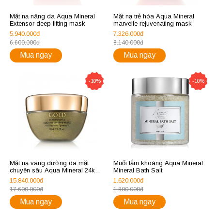
Mặt nạ nâng da Aqua Mineral
Mặt nạ trẻ hóa Aqua Mineral
Extensor deep lifting mask
marvelle rejuvenating mask
5.940.000đ
7.326.000đ
6.600.000đ
8.140.000đ
Mua ngay
Mua ngay
-10%
-10%
Mặt nạ vàng dưỡng da mặt
Muối tắm khoáng Aqua Mineral
chuyên sâu Aqua Mineral 24k
Mineral Bath Salt
intensive mask
15.840.000đ
1.620.000đ
17.600.000đ
1.800.000đ
Mua ngay
Mua ngay