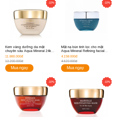
-10%
-10%
Kem vàng dưỡng da mặt
Mặt nạ bùn tinh lọc cho mặt
chuyên sâu Aqua Mineral 24k
Aqua Mineral Refining facial
Intensive face cream
mud mask
11.880.000đ
4.158.000đ
13.200.000đ
4.620.000đ
Mua ngay
Mua ngay
-10%
-10%