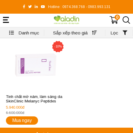
Hotline :
0974.368.768
-
0983.993.131
0
Danh mục
Sắp xếp theo giá
Lọc
-10%
Tinh chất mờ nám, làm sáng da
SkinClinic Melanyc Peptides
5.940.000đ
6.600.000đ
Mua ngay