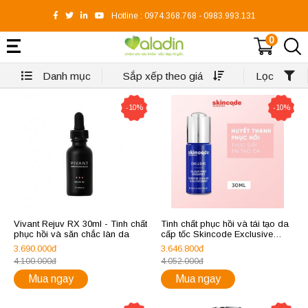
Hotline :
0974.368.768
-
0983.993.131
0
Danh mục
Sắp xếp theo giá
Lọc
-10%
-10%
Vivant Rejuv RX 30ml - Tinh chất
Tinh chất phục hồi và tái tạo da
phục hồi và săn chắc làn da
cấp tốc Skincode Exclusive
Cellular Power Concentrate
3.690.000đ
3.646.800đ
4.100.000đ
4.052.000đ
Mua ngay
Mua ngay