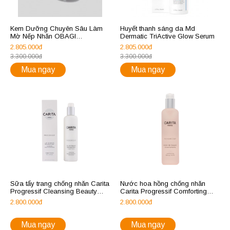
Kem Dưỡng Chuyên Sâu Làm
Huyết thanh sáng da Md
Mờ Nếp Nhăn OBAGI
Dermatic TriActive Glow Serum
ELASTIDERM LIFT UP &
2.805.000đ
2.805.000đ
SCULPT FACIAL CREAM
3.300.000đ
3.300.000đ
Mua ngay
Mua ngay
Sữa tẩy trang chống nhăn Carita
Nước hoa hồng chống nhăn
Progressif Cleansing Beauty
Carita Progressif Comforting
Emulsion
Beauty Lotion
2.800.000đ
2.800.000đ
Mua ngay
Mua ngay