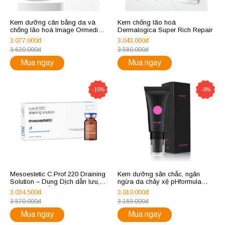
Kem dưỡng cân bằng da và
Kem chống lão hoá
chống lão hoá Image Ormedic
Dermalogica Super Rich Repair
Balancing Bio Pepetide Crème
3.077.000đ
3.043.000đ
57g
3.620.000đ
3.580.000đ
Mua ngay
Mua ngay
-15%
-6%
Mesoestetic C.Prof 220 Draining
Kem dưỡng săn chắc, ngăn
Solution – Dung Dịch dẫn lưu,
ngừa da chảy xệ pHformula
Làm Săn Chắc Da
POINT extra firm 50ml
3.034.500đ
3.010.000đ
3.570.000đ
3.169.000đ
Mua ngay
Mua ngay