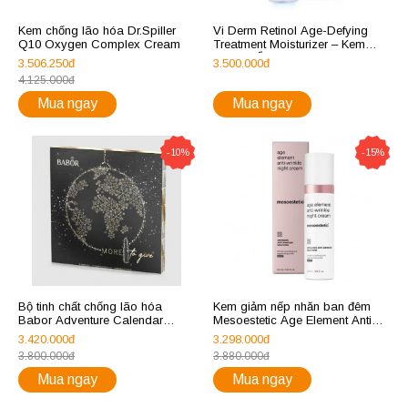
Kem chống lão hóa Dr.Spiller
Vi Derm Retinol Age-Defying
Q10 Oxygen Complex Cream
Treatment Moisturizer – Kem
Dưỡng Ẩm, Chống Lão Hóa
3.506.250đ
3.500.000đ
Toàn Diện 50ml
4.125.000đ
Mua ngay
Mua ngay
-10%
-15%
Bộ tinh chất chống lão hóa
Kem giảm nếp nhăn ban đêm
Babor Adventure Calendar
Mesoestetic Age Element Anti
Bambi Fluid
Wrinkle Night Cream
3.420.000đ
3.298.000đ
3.800.000đ
3.880.000đ
Mua ngay
Mua ngay