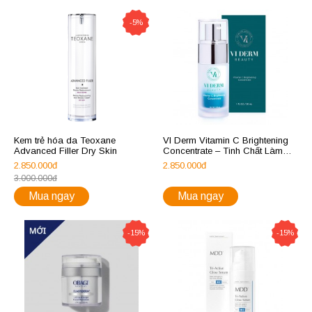
-5%
Kem trẻ hóa da Teoxane
VI Derm Vitamin C Brightening
Advanced Filler Dry Skin
Concentrate – Tinh Chất Làm
Sáng Khỏe Da 30ml
2.850.000đ
2.850.000đ
3.000.000đ
Mua ngay
Mua ngay
-15%
-15%