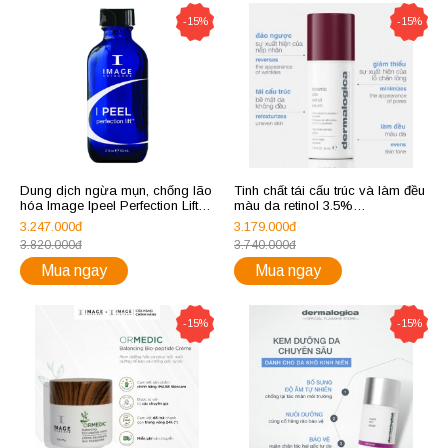
-15%
-15%
Dung dịch ngừa mụn, chống lão
Tinh chất tái cấu trúc và làm đều
hóa Image Ipeel Perfection Lift
màu da retinol 3.5%
59ml
Dermalogica Age dynamic skin
3.247.000đ
3.179.000đ
retinol serum 30ml
3.820.000đ
3.740.000đ
Mua ngay
Mua ngay
-15%
-15%