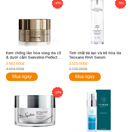
-10%
-5%
Kem chống lão hóa vùng da cổ
Tinh chất tái tạo và trẻ hóa da
& dưới cằm Swissline Perfect
Teoxane RHA Serum
Profile Remodeling Cream
3.603.600đ
3.515.000đ
4.004.000đ
3.700.000đ
Mua ngay
Mua ngay
-15%