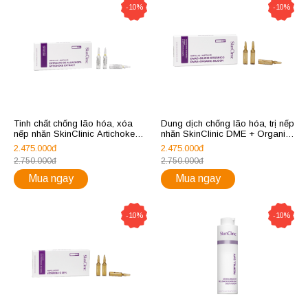
-10%
-10%
Tinh chất chống lão hóa, xóa
Dung dịch chống lão hóa, trị nếp
nếp nhăn SkinClinic Artichoke
nhăn SkinClinic DME + Organic
Extract
Silicon
2.475.000đ
2.475.000đ
2.750.000đ
2.750.000đ
Mua ngay
Mua ngay
-10%
-10%