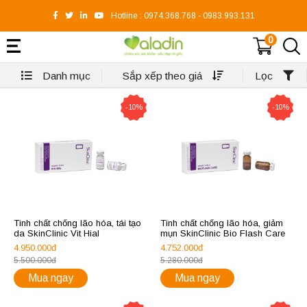
Hotline :
0974.368.768
-
0983.993.131
0
Danh mục
Sắp xếp theo giá
Lọc
-10%
-10%
Tinh chất chống lão hóa, tái tạo
Tinh chất chống lão hóa, giảm
da SkinClinic Vit Hial
mụn SkinClinic Bio Flash Care
4.950.000đ
4.752.000đ
5.500.000đ
5.280.000đ
Mua ngay
Mua ngay