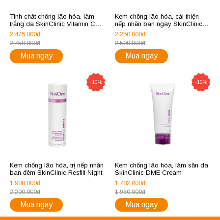
Tinh chất chống lão hóa, làm
Kem chống lão hóa, cải thiện
trắng da SkinClinic Vitamin C
nếp nhăn ban ngày SkinClinic
20%
Resfill Day
2.475.000đ
2.250.000đ
2.750.000đ
2.500.000đ
Mua ngay
Mua ngay
-10%
-10%
Kem chống lão hóa, trị nếp nhăn
Kem chống lão hóa, làm săn da
ban đêm SkinClinic Resfill Night
SkinClinic DME Cream
1.980.000đ
1.782.000đ
2.200.000đ
1.980.000đ
Mua ngay
Mua ngay