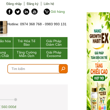
Đăng nhập
Đăng ký
Liên hệ
Giỏ hàng
Hotline: 0974 368 768 - 0983 993 131
lão hóa
Trẻ Hóa Tế
Giải Pháp
Bào
Giảm Cân
Sung
Tăng Cường
Giải Pháp
 Chất
Miễn Dịch
Exosome
7.560.000đ