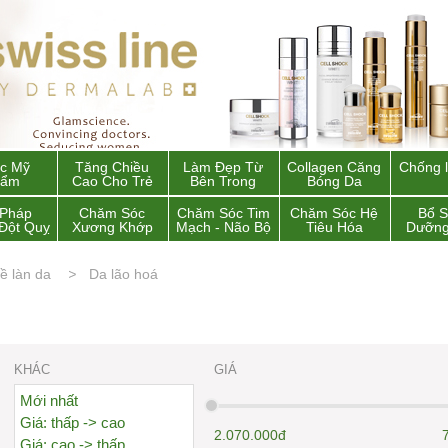
c Mỹ
Tăng Chiều
Làm Đẹp Từ
Collagen Căng
Chống 
hẩm
Cao Cho Trẻ
Bên Trong
Bóng Da
 Pháp
Chăm Sóc
Chăm Sóc Tim
Chăm Sóc Hệ
Bổ 
Đột Quỵ
Xương Khớp
Mạch - Não Bộ
Tiêu Hóa
Dưỡng
ề làn da
Da lão hoá
KHÁC
GIÁ
Mới nhất
Giá: thấp -> cao
2.070.000đ
Giá: cao -> thấp