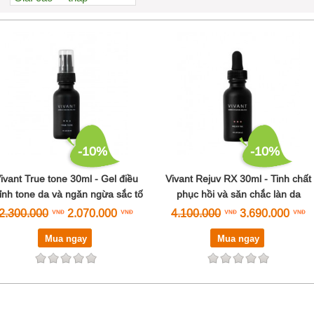
Xem nhiều nhất
Nhiều nhận xét
Đánh giá cao nhất
Tên A->Z
-10%
-10%
ivant True tone 30ml - Gel điều
Vivant Rejuv RX 30ml - Tinh chất
ỉnh tone da và ngăn ngừa sắc tố
phục hồi và săn chắc làn da
2.300.000
2.070.000
4.100.000
3.690.000
Mua ngay
Mua ngay