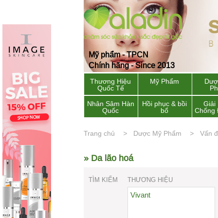
Mỹ phẩm - TPCN
Chính hãng - Since 2013
Thương Hiệu
Mỹ Phẩm
Dượ
Quốc Tế
P
Nhân Sâm Hàn
Hồi phục & bồi
Giải
Quốc
bổ
Chống 
Trang chủ
Dược Mỹ Phẩm
Vấn đ
» Da lão hoá
TÌM KIẾM
THƯƠNG HIỆU
Vivant