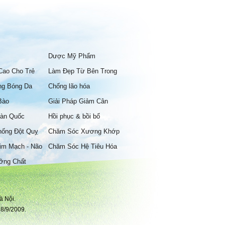
Dược Mỹ Phẩm
Cao Cho Trẻ
Làm Đẹp Từ Bên Trong
ng Bóng Da
Chống lão hóa
Bào
Giải Pháp Giảm Cân
àn Quốc
Hồi phục & bồi bổ
hống Đột Quỵ
Chăm Sóc Xương Khớp
im Mạch - Não
Chăm Sóc Hệ Tiêu Hóa
ỡng Chất
à Nội.
8/9/2009.