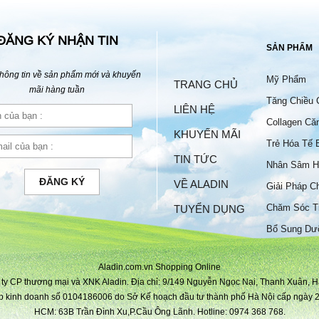
ĐĂNG KÝ NHẬN TIN
SẢN PHẨM
hông tin về sản phẩm mới và khuyến
Mỹ Phẩm
TRANG CHỦ
mãi hàng tuần
Tăng Chiều 
LIÊN HỆ
Collagen Că
KHUYẾN MÃI
Trẻ Hóa Tế 
TIN TỨC
Nhân Sâm H
ĐĂNG KÝ
VỀ ALADIN
Giải Pháp C
Chăm Sóc T
TUYỂN DỤNG
Bộ
Bổ Sung Dư
Aladin.com.vn Shopping Online
ty CP thương mại và XNK Aladin. Địa chỉ: 9/149 Nguyễn Ngọc Nại, Thanh Xuân, H
p kinh doanh số 0104186006 do Sở Kế hoạch đầu tư thành phố Hà Nội cấp ngày 2
HCM: 63B Trần Đình Xu,P.Cầu Ông Lãnh. Hotline: 0974 368 768.