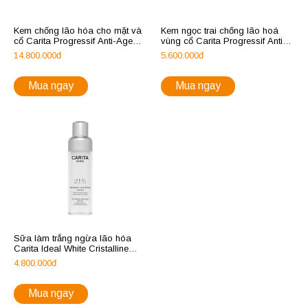
Kem chống lão hóa cho mặt và
Kem ngọc trai chống lão hoá
cổ Carita Progressif Anti-Age
vùng cổ Carita Progressif Anti-
Global
Age Cream
14.800.000đ
5.600.000đ
Mua ngay
Mua ngay
Sữa làm trắng ngừa lão hóa
Carita Ideal White Cristalline
Emulsion SPF 30
4.800.000đ
Mua ngay