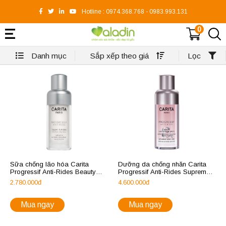
Hotline :
0974.368.768
-
0983.993.131
0
Danh mục
Sắp xếp theo giá
Lọc
Sữa chống lão hóa Carita
Dưỡng da chống nhăn Carita
Progressif Anti-Rides Beauty
Progressif Anti-Rides Supreme
Emulsion
Wrinkle Solution Serum
2.780.000đ
4.600.000đ
Mua ngay
Mua ngay