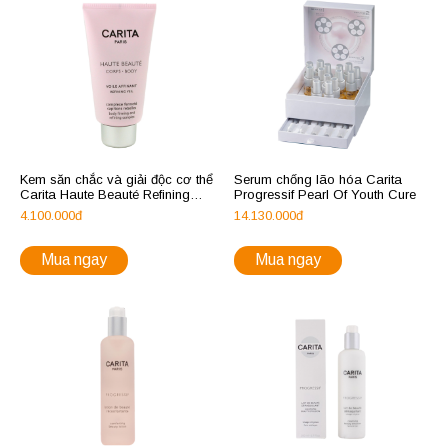
Kem săn chắc và giải độc cơ thể
Serum chống lão hóa Carita
Carita Haute Beauté Refining
Progressif Pearl Of Youth Cure
Veil
4.100.000đ
14.130.000đ
Mua ngay
Mua ngay