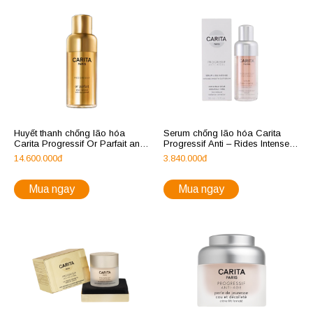
Huyết thanh chống lão hóa
Serum chống lão hóa Carita
Carita Progressif Or Parfait anti-
Progressif Anti – Rides Intense
age global
Smooth Out Serum
14.600.000đ
3.840.000đ
Mua ngay
Mua ngay