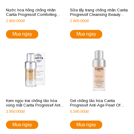
Nước hoa hồng chống nhăn
Sữa tẩy trang chống nhăn Carita
Carita Progressif Comforting
Progressif Cleansing Beauty
Beauty Lotion
Emulsion
2.800.000đ
2.800.000đ
Mua ngay
Mua ngay
Kem ngọc trai chống lão hóa
Gel chống lão hóa Carita
vùng mắt Carita Progressif Anti-
Progressif Anti-Age Pearl Of
Age Pearl Of Youth For Eyes
Youth Serum
3.950.000đ
5.390.000đ
Mua ngay
Mua ngay