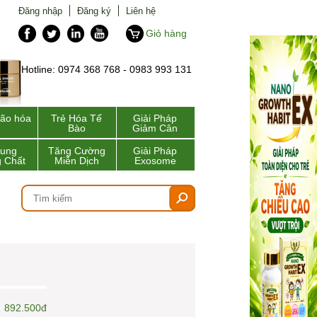
Đăng nhập
Đăng ký
Liên hệ
Giỏ hàng
Hotline: 0974 368 768 - 0983 993 131
lão hóa
Trẻ Hóa Tế
Giải Pháp
Bào
Giảm Cân
Sung
Tăng Cường
Giải Pháp
 Chất
Miễn Dịch
Exosome
892.500đ