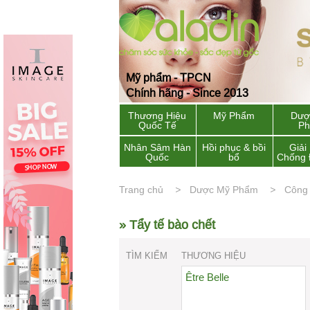
Mỹ phẩm - TPCN
Chính hãng - Since 2013
Thương Hiệu
Mỹ Phẩm
Dượ
Quốc Tế
P
Nhân Sâm Hàn
Hồi phục & bồi
Giải
Quốc
bổ
Chống 
Trang chủ
Dược Mỹ Phẩm
Công
» Tẩy tế bào chết
TÌM KIẾM
THƯƠNG HIỆU
Être Belle