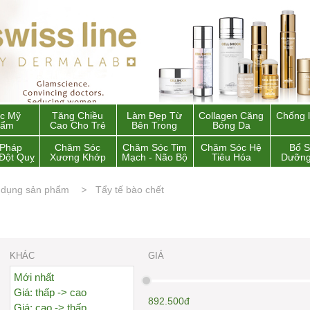
c Mỹ
Tăng Chiều
Làm Đẹp Từ
Collagen Căng
Chống 
hẩm
Cao Cho Trẻ
Bên Trong
Bóng Da
 Pháp
Chăm Sóc
Chăm Sóc Tim
Chăm Sóc Hệ
Bổ 
Đột Quỵ
Xương Khớp
Mạch - Não Bộ
Tiêu Hóa
Dưỡng
 dụng sản phẩm
Tẩy tế bào chết
KHÁC
GIÁ
Mới nhất
Giá: thấp -> cao
892.500đ
Giá: cao -> thấp