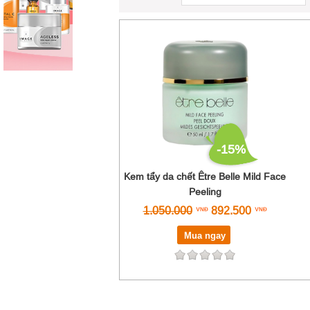
-15%
Kem tẩy da chết Être Belle Mild Face
Peeling
1.050.000
892.500
Mua ngay