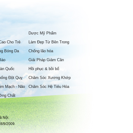
Dược Mỹ Phẩm
Cao Cho Trẻ
Làm Đẹp Từ Bên Trong
ng Bóng Da
Chống lão hóa
Bào
Giải Pháp Giảm Cân
àn Quốc
Hồi phục & bồi bổ
hống Đột Quỵ
Chăm Sóc Xương Khớp
im Mạch - Não
Chăm Sóc Hệ Tiêu Hóa
ỡng Chất
à Nội.
8/9/2009.