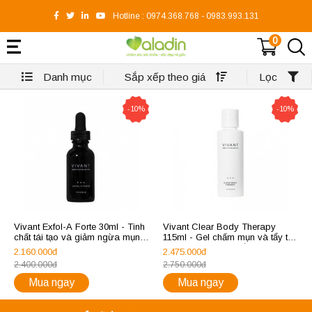
Hotline :
0974.368.768
-
0983.993.131
0
Danh mục
Sắp xếp theo giá
Lọc
-10%
-10%
Vivant Exfol-A Forte 30ml - Tinh
Vivant Clear Body Therapy
chất tái tạo và giảm ngừa mụn
115ml - Gel chấm mụn và tẩy tế
trứng cá cho da khỏe
bào chết cho cơ thể
2.160.000đ
2.475.000đ
2.400.000đ
2.750.000đ
Mua ngay
Mua ngay